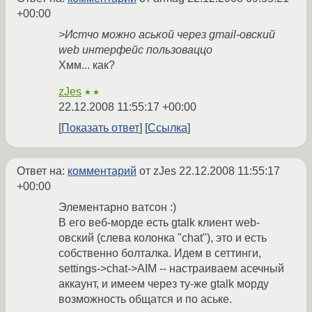
+00:00
>Истчо можно аськой через gmail-овский
web интерфейс пользоваццо
Хмм... как?
zJes
★★
22.12.2008 11:55:17 +00:00
Показать ответ
Ссылка
Ответ на:
комментарий
от zJes
22.12.2008 11:55:17
+00:00
Элементарно ватсон :)
В его веб-морде есть gtalk клиент web-
овский (слева колонка "chat"), это и есть
собственно болталка. Идем в сеттинги,
settings->chat->AIM -- настраиваем асечный
аккаунт, и имеем через ту-же gtalk морду
возможность общатся и по аське.