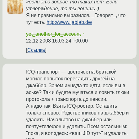
>если это вопрос, то таких нет. Если
утверждение, то ты гонишь :)
Я не правильно выразился. _Говорят_, что
тут есть.
http://www.jabjab.de/
yet_another_lor_account
☆
22.12.2008 16:03:24 +00:00
Ссылка
ICQ-транспорт — цветочек на братской
могиле попыток пересадить друзей на
джаббер. Зачем им куда-то идти, если вы в
аське? Так и будете мучаться и ловить глюки
протокола + транспорта до пенсии.
А надо так: Взять ICQ-ростер. Оставить
только спецов. Родственников на джаббер и
удалить. Начальство на джаббер или
почту+телефон и удалить. Всем остальным:
"пока, я вот здесь: <ваш JID тут>" и удалить.