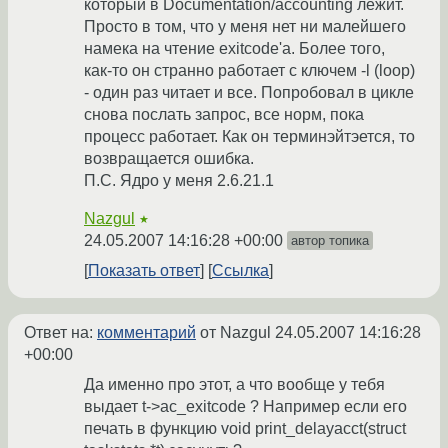
который в Documentation/accounting лежит.
Просто в том, что у меня нет ни малейшего
намека на чтение exitcode'а. Более того,
как-то он странно работает с ключем -l (loop)
- один раз читает и все. Попробовал в цикле
снова послать запрос, все норм, пока
процесс работает. Как он терминэйтэется, то
возвращается ошибка.
П.С. Ядро у меня 2.6.21.1
Nazgul
★
24.05.2007 14:16:28 +00:00
автор топика
Показать ответ
Ссылка
Ответ на:
комментарий
от Nazgul
24.05.2007 14:16:28
+00:00
Да именно про этот, а что вообще у тебя
выдает t->ac_exitcode ? Например если его
печать в функцию void print_delayacct(struct