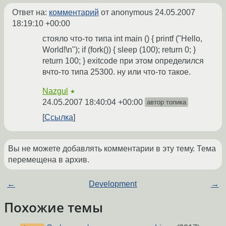
Ответ на:
комментарий
от anonymous
24.05.2007
18:19:10 +00:00
стояло что-то типа int main () { printf ("Hello,
World!\n"); if (fork()) { sleep (100); return 0; }
return 100; } exitcode при этом определился
вчто-то типа 25300. ну или что-то такое.
Nazgul
★
24.05.2007 18:40:04 +00:00
автор топика
Ссылка
Вы не можете добавлять комментарии в эту тему. Тема
перемещена в архив.
←
Development
→
Похожие темы