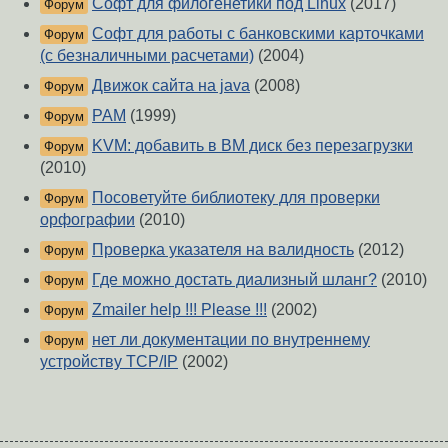
Софт для филогенетики под Linux
(2017)
Форум
Софт для работы с банковскими карточками
Форум
(с безналичными расчетами)
(2004)
Движок сайта на java
(2008)
Форум
PAM
(1999)
Форум
KVM: добавить в ВМ диск без перезагрузки
Форум
(2010)
Посоветуйте библиотеку для проверки
Форум
орфографии
(2010)
Проверка указателя на валидность
(2012)
Форум
Где можно достать диализный шланг?
(2010)
Форум
Zmailer help !!! Please !!!
(2002)
Форум
нет ли документации по внутреннему
Форум
устройству TCP/IP
(2002)