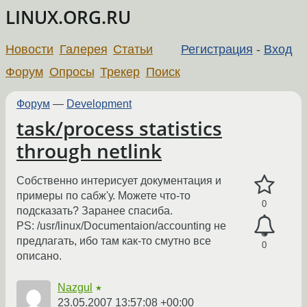
LINUX.ORG.RU
Новости
Галерея
Статьи
Регистрация
-
Вход
Форум
Опросы
Трекер
Поиск
Форум
—
Development
task/process statistics
through netlink
Собственно интерисует документация и
примеры по сабж'у. Можете что-то
0
подсказать? Заранее спасиба.
PS: /usr/linux/Documentaion/accounting не
предлагать, ибо там как-то смутно все
0
описано.
Nazgul
★
23.05.2007 13:57:08 +00:00