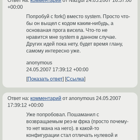
Ответ на:
комментарий
от Nazgul
24.05.2007 16:37:00
+00:00
Попробуй с fork() вместо system. Просто что-
бы он выщел с кодом каким-нибудь, а
основаная прога висела. Что-то не
нравится мне system в данном случае.
Других идей пока нету, будет время глану,
самому интересно уже.
anonymous
24.05.2007 17:39:12 +00:00
Показать ответ
Ссылка
Ответ на:
комментарий
от anonymous
24.05.2007
17:39:12 +00:00
Уже попробовал. Пошаманил с
возвращаемым рез-м фрка (просто почему-
то нет мана на него). в какой-то
конфигурации стал отличать нулевой и