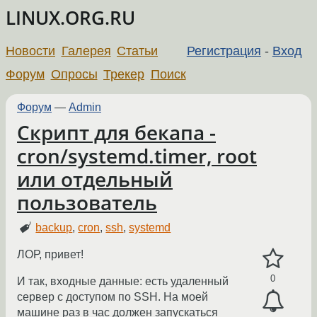
LINUX.ORG.RU
Новости
Галерея
Статьи
Регистрация
-
Вход
Форум
Опросы
Трекер
Поиск
Форум
—
Admin
Скрипт для бекапа -
cron/systemd.timer, root
или отдельный
пользователь
backup
,
cron
,
ssh
,
systemd
ЛОР, привет!
0
И так, входные данные: есть удаленный
сервер с доступом по SSH. На моей
машине раз в час должен запускаться