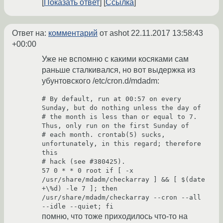
Показать ответ
Ссылка
Ответ на:
комментарий
от ashot
22.11.2017 13:58:43
+00:00
Уже не вспомню с какими косяками сам
раньше сталкивался, но вот выдержка из
убунтовского /etc/cron.d/mdadm:
# By default, run at 00:57 on every 
Sunday, but do nothing unless the day of

# the month is less than or equal to 7. 
Thus, only run on the first Sunday of

# each month. crontab(5) sucks, 
unfortunately, in this regard; therefore 
this

# hack (see #380425).

57 0 * * 0 root if [ -x 
/usr/share/mdadm/checkarray ] && [ $(date 
+\%d) -le 7 ]; then 
/usr/share/mdadm/checkarray --cron --all 
помню, что тоже приходилось что-то на