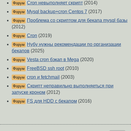
Cron невыполняет скрипт
(2014)
Форум
Mysql backup+cron Centos 7
(2017)
Форум
Проблема со скриптом для бекапа mysql базы
Форум
(2012)
Cron
(2019)
Форум
Нубу нужны рекомендации по организации
Форум
бекапов
(2025)
Vesta cron бэкап в Mega
(2020)
Форум
FreeBSD ssh root
(2010)
Форум
cron и fetchmail
(2003)
Форум
Скрипт неправильно выполняеться при
Форум
запуске кроном
(2012)
FS для HDD с бекапом
(2016)
Форум