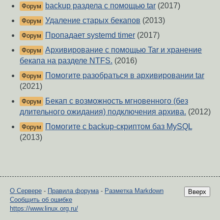
backup раздела с помощью tar
(2017)
Форум
Удаление старых бекапов
(2013)
Форум
Пропадает systemd timer
(2017)
Форум
Архивирование с помощью Tar и хранение
Форум
бекапа на разделе NTFS.
(2016)
Помогите разобраться в архивировании tar
Форум
(2021)
Бекап с возможность мгновенного (без
Форум
длительного ожидания) подключения архива.
(2012)
Помогите с backup-скриптом баз MySQL
Форум
(2013)
О Сервере
-
Правила форума
-
Разметка Markdown
Вверх
Сообщить об ошибке
https://www.linux.org.ru/