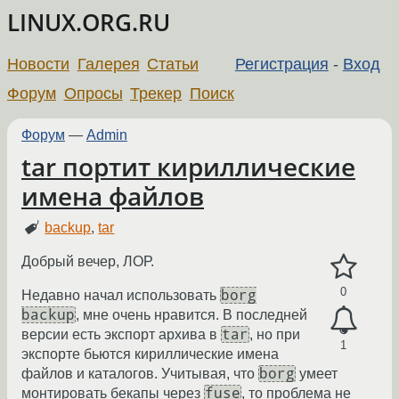
LINUX.ORG.RU
Новости
Галерея
Статьи
Регистрация
-
Вход
Форум
Опросы
Трекер
Поиск
Форум
—
Admin
tar портит кириллические
имена файлов
backup
,
tar
Добрый вечер, ЛОР.
0
borg
Недавно начал использовать
backup
, мне очень нравится. В последней
tar
версии есть экспорт архива в
, но при
1
экспорте бьются кириллические имена
borg
файлов и каталогов. Учитывая, что
умеет
fuse
монтировать бекапы через
, то проблема не