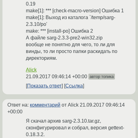
0.19
make[1]: *** [check-macro-version] Ошибка 1
make[1]: Выход из каталога `/temp/sarg-
2.3.10/po'
make: *** [install-po] Ошибка 2
А файле sarg-2.3.3-pre2-win32.zip
вообще не понятно для чего, то ли для
винды, то ли просто папки раскидать по
директориям.
Alick
21.09.2017 09:46:14 +00:00
автор топика
Показать ответ
Ссылка
Ответ на:
комментарий
от Alick
21.09.2017 09:46:14
+00:00
Я скачал архив sarg-2.3.10.tar.gz,
сконфигурировал и собрал, версия gettext-
0.18.3.2.