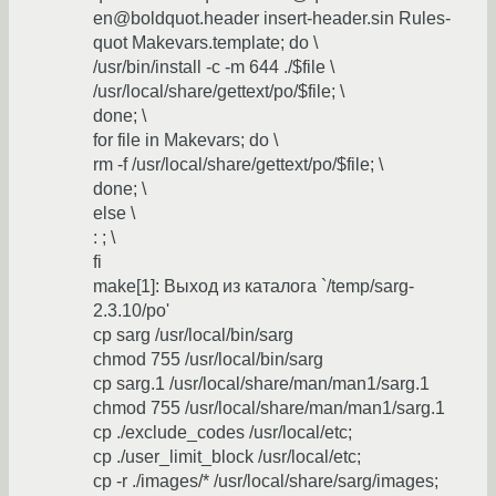
en@boldquot.header insert-header.sin Rules-
quot Makevars.template; do \
/usr/bin/install -c -m 644 ./$file \
/usr/local/share/gettext/po/$file; \
done; \
for file in Makevars; do \
rm -f /usr/local/share/gettext/po/$file; \
done; \
else \
: ; \
fi
make[1]: Выход из каталога `/temp/sarg-
2.3.10/po'
cp sarg /usr/local/bin/sarg
chmod 755 /usr/local/bin/sarg
cp sarg.1 /usr/local/share/man/man1/sarg.1
chmod 755 /usr/local/share/man/man1/sarg.1
cp ./exclude_codes /usr/local/etc;
cp ./user_limit_block /usr/local/etc;
cp -r ./images/* /usr/local/share/sarg/images;