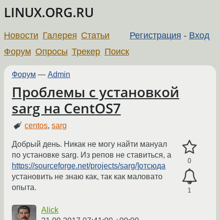
LINUX.ORG.RU
Новости
Галерея
Статьи
Регистрация
-
Вход
Форум
Опросы
Трекер
Поиск
Форум
—
Admin
Проблемы с установкой
sarg на CentOS7
centos
,
sarg
Добрый день. Никак не могу найти мануал
по установке sarg. Из репов не ставиться, а
0
https://sourceforge.net/projects/sarg/]отсюда
установить не знаю как, так как маловато
опыта.
1
Alick