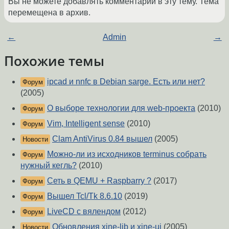
Вы не можете добавлять комментарии в эту тему. Тема
перемещена в архив.
←
Admin
→
Похожие темы
ipcad и nnfc в Debian sarge. Есть или нет?
Форум
(2005)
О выборе технологии для web-проекта
(2010)
Форум
Vim, Intelligent sense
(2010)
Форум
Clam AntiVirus 0.84 вышел
(2005)
Новости
Можно-ли из исходников terminus собрать
Форум
нужный кегль?
(2010)
Сеть в QEMU + Raspbarry ?
(2017)
Форум
Вышел Tcl/Tk 8.6.10
(2019)
Форум
LiveCD с вялендом
(2012)
Форум
Обновления xine-lib и xine-ui
(2005)
Новости