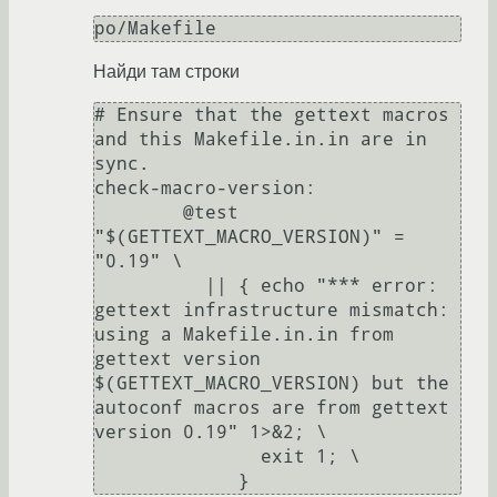
Найди там строки
# Ensure that the gettext macros 
and this Makefile.in.in are in 
sync.

check-macro-version:

	@test 
"$(GETTEXT_MACRO_VERSION)" = 
"0.19" \

	  || { echo "*** error: 
gettext infrastructure mismatch: 
using a Makefile.in.in from 
gettext version 
$(GETTEXT_MACRO_VERSION) but the 
autoconf macros are from gettext 
version 0.19" 1>&2; \

	       exit 1; \
