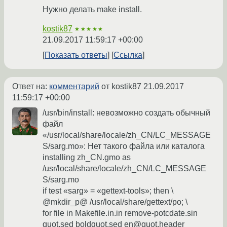
Нужно делать make install.
kostik87
★★★★★
21.09.2017 11:59:17 +00:00
Показать ответы
Ссылка
Ответ на:
комментарий
от kostik87
21.09.2017
11:59:17 +00:00
/usr/bin/install: невозможно создать обычный
файл
«/usr/local/share/locale/zh_CN/LC_MESSAGE
S/sarg.mo»: Нет такого файла или каталога
installing zh_CN.gmo as
/usr/local/share/locale/zh_CN/LC_MESSAGE
S/sarg.mo
if test «sarg» = «gettext-tools»; then \
@mkdir_p@ /usr/local/share/gettext/po; \
for file in Makefile.in.in remove-potcdate.sin
quot.sed boldquot.sed en@quot.header