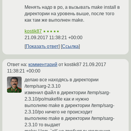
Менять надо в po, а вызывать make install в
директории на уровень выше, после того
как там же выполнен make.
kostik87
★★★★★
21.09.2017 11:38:21 +00:00
Показать ответ
Ссылка
Ответ на:
комментарий
от kostik87
21.09.2017
11:38:21 +00:00
делаю все находясь в директории
/temp/sarg-2.3.10
изменил файл в директории /temp/sarg-
2.3.10/po/makefile как и нужно
выполняю make в директории /temp/sarg-
2.3.10/po ничего не происходит
выполняю make в директории /temp/sarg-
2.3.10 то выдает