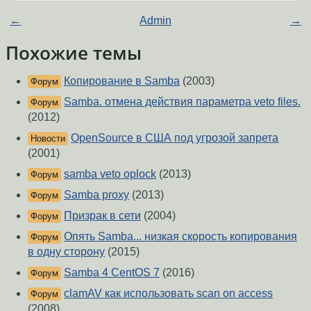
←
Admin
→
Похожие темы
Копирование в Samba
(2003)
Форум
Samba. отмена действия параметра veto files.
Форум
(2012)
OpenSource в США под угрозой запрета
Новости
(2001)
samba veto oplock
(2013)
Форум
Samba proxy
(2013)
Форум
Призрак в сети
(2004)
Форум
Опять Samba... низкая скорость копирования
Форум
в одну сторону
(2015)
Samba 4 CentOS 7
(2016)
Форум
clamAV как использовать scan on access
Форум
(2008)