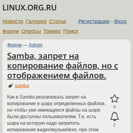
LINUX.ORG.RU
Новости
Галерея
Статьи
Регистрация
-
Вход
Форум
Опросы
Трекер
Поиск
Форум
—
Admin
Samba, запрет на
копирование файлов, но с
отображением файлов.
samba
Как в Samba реализовать запрет на
копирование в шару определенных файлов,
0
но чтобы уже имеющиеся файлы на шаре
были доступны пользователям. Т.е. есть
шара на которую надо запретить
2
копирование видео\музыки\exe, при этом