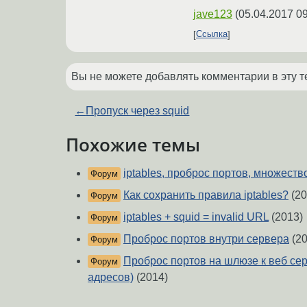
jave123
(
05.04.2017 09
Ссылка
Вы не можете добавлять комментарии в эту т
←
Пропуск через squid
Похожие темы
iptables, проброс портов, множеств
Форум
Как сохранить правила iptables?
(20
Форум
iptables + squid = invalid URL
(2013)
Форум
Проброс портов внутри сервера
(20
Форум
Проброс портов на шлюзе к веб сер
Форум
адресов)
(2014)