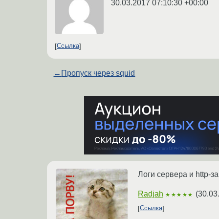
30.03.2017 07:10:30 +00:00
Ссылка
←
Пропуск через squid
Логи сервера и http-з
Radjah
(
30.03
★★★★★
Ссылка