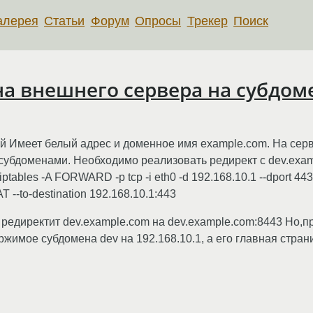
алерея
Статьи
Форум
Опросы
Трекер
Поиск
на внешнего сервера на субдом
ый Имеет белый адрес и доменное имя example.com. На серв
 субдоменами. Необходимо реализовать редирект с dev.exam
ptables -A FORWARD -p tcp -i eth0 -d 192.168.10.1 --dport 443 
T --to-destination 192.168.10.1:443
едиректит dev.example.com на dev.example.com:8443 Но,п
жимое субдомена dev на 192.168.10.1, а его главная стран