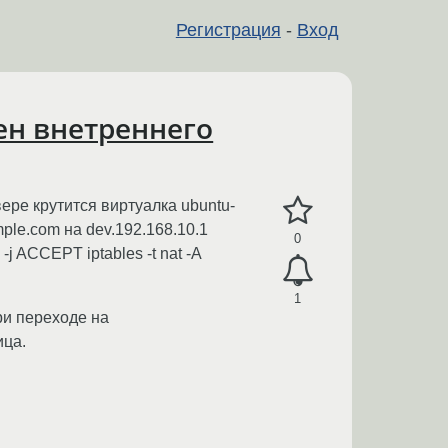
Регистрация
-
Вход
ен внетреннего
ере крутится виртуалка ubuntu-
ple.com на dev.192.168.10.1
0
-j ACCEPT iptables -t nat -A
1
ри переходе на
ица.