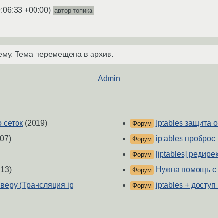
:06:33 +00:00
)
автор топика
ему. Тема перемещена в архив.
Admin
о сеток
(2019)
Iptables защита 
Форум
07)
iptables проброс
Форум
[iptables] редире
Форум
13)
Нужна помощь с
Форум
веру (Трансляция ip
iptables + доступ 
Форум