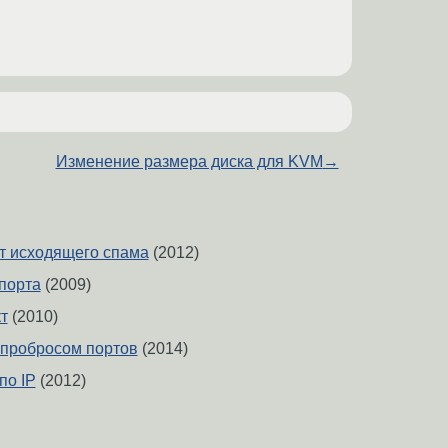
Изменение размера диска для KVM
→
от исходящего спама
(2012)
 порта
(2009)
кт
(2010)
 пробросом портов
(2014)
по IP
(2012)