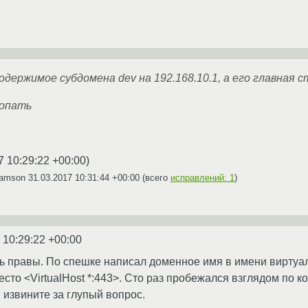
держимое субдомена dev на 192.168.10.1, а его главная 
копать
7 10:29:22 +00:00
)
samson
31.03.2017 10:31:44 +00:00
(всего
исправлений: 1
)
 10:29:22 +00:00
ь правы. По спешке написал доменное имя в имени виртуаль
сто <VirtualHost *:443>. Сто раз пробежался взглядом по к
 извините за глупый вопрос.