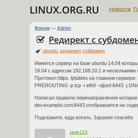
LINUX.ORG.RU
Новости
Г
Форум
—
Admin
Редирект с субдоме
ubuntu
,
редирект
,
субдомен
Имеется сервер на базе ubuntu-14.04 котор
16.04 c адресом 192.168.10.1 и несколькими
Протокол https. Iptables на главном сервере: i
PREROUTING -p tcp -i eth0 --dport 8443 -j DNA
Написал правило перенаправления которое р
dev.example.com:8443 отображается не содер
Подскажите, куда копать. Заранее спасибо
jave123