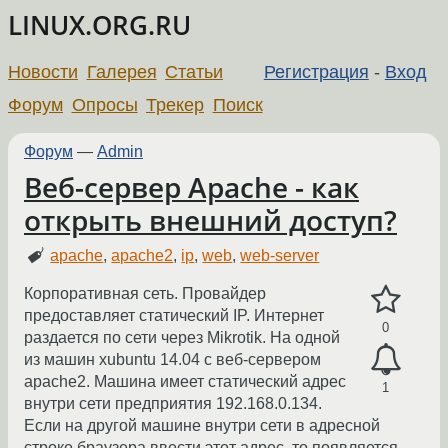
LINUX.ORG.RU
Новости
Галерея
Статьи
Регистрация
-
Вход
Форум
Опросы
Трекер
Поиск
Форум
—
Admin
Веб-сервер Apache - как
открыть внешний доступ?
apache
,
apache2
,
ip
,
web
,
web-server
Корпоративная сеть. Провайдер
предоставляет статический IP. Интернет
0
раздается по сети через Mikrotik. На одной
из машин xubuntu 14.04 с веб-сервером
apache2. Машина имеет статический адрес
1
внутри сети предприятия 192.168.0.134.
Если на другой машине внутри сети в адресной
строке браузера ввести этот адрес, то появляется