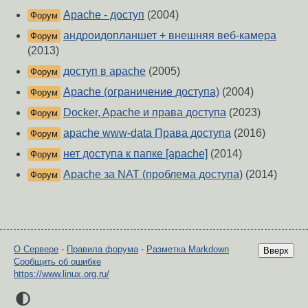
Apache - доступ
(2004)
Форум
андроидопланшет + внешняя веб-камера
Форум
(2013)
доступ в apache
(2005)
Форум
Apache (ограничение доступа)
(2004)
Форум
Docker, Apache и права доступа
(2023)
Форум
apache www-data Права доступа
(2016)
Форум
нет доступа к папке [apache]
(2014)
Форум
Apache за NAT (проблема доступа)
(2014)
Форум
О Сервере
-
Правила форума
-
Разметка Markdown
Вверх
Сообщить об ошибке
https://www.linux.org.ru/