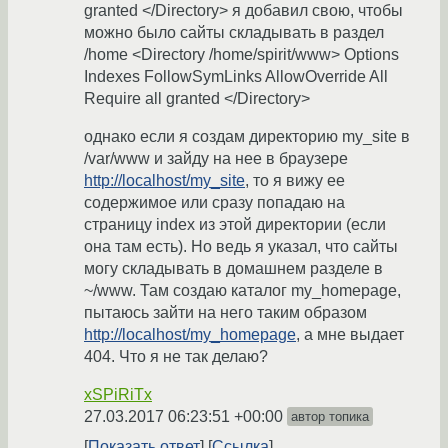
granted </Directory> я добавил свою, чтобы
можно было сайты складывать в раздел
/home <Directory /home/spirit/www> Options
Indexes FollowSymLinks AllowOverride All
Require all granted </Directory>
однако если я создам директорию my_site в
/var/www и зайду на нее в браузере
http://localhost/my_site
, то я вижу ее
содержимое или сразу попадаю на
страницу index из этой директории (если
она там есть). Но ведь я указал, что сайты
могу складывать в домашнем разделе в
~/www. Там создаю каталог my_homepage,
пытаюсь зайти на него таким образом
http://localhost/my_homepage
, а мне выдает
404. Что я не так делаю?
xSPiRiTx
27.03.2017 06:23:51 +00:00
автор топика
Показать ответ
Ссылка