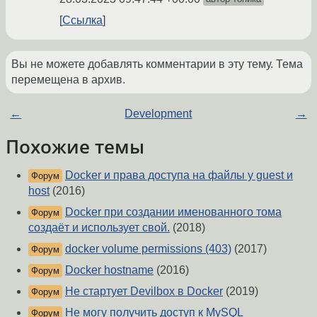
Ссылка
Вы не можете добавлять комментарии в эту тему. Тема
перемещена в архив.
←
Development
→
Похожие темы
Docker и права доступа на файлы у guest и
Форум
host
(2016)
Docker при создании именованного тома
Форум
создаёт и использует свой.
(2018)
docker volume permissions (403)
(2017)
Форум
Docker hostname
(2016)
Форум
Не стартует Devilbox в Docker
(2019)
Форум
Не могу получить доступ к MySQL
Форум