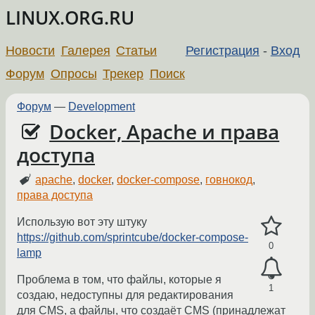
LINUX.ORG.RU
Новости
Галерея
Статьи
Регистрация
-
Вход
Форум
Опросы
Трекер
Поиск
Форум
—
Development
Docker, Apache и права
доступа
apache
,
docker
,
docker-compose
,
говнокод
,
права доступа
Использую вот эту штуку
https://github.com/sprintcube/docker-compose-
0
lamp
Проблема в том, что файлы, которые я
1
создаю, недоступны для редактирования
для CMS, а файлы, что создаёт CMS (принадлежат