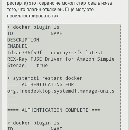
рестарта) этот сервис не может стартовать из-за
того, что плагин отключен. Ещё могу это
проиллюстрировать так:
> docker plugin ls

ID             NAME                 
DESCRIPTION                                     
ENABLED

1d2ac736f59f   rexray/s3fs:latest   
REX-Ray FUSE Driver for Amazon Simple 
Storag…   true

> systemctl restart docker

==== AUTHENTICATING FOR 
org.freedesktop.systemd1.manage-units 
===

...

==== AUTHENTICATION COMPLETE ===

> docker plugin ls

ID             NAME                 