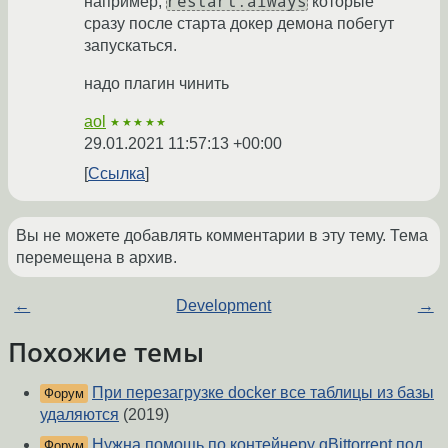
restart:always
например,
которые
сразу после старта докер демона побегут
запускаться.
надо плагин чинить
aol
★★★★★
29.01.2021 11:57:13 +00:00
Ссылка
Вы не можете добавлять комментарии в эту тему. Тема
перемещена в архив.
←
Development
→
Похожие темы
При перезагрузке docker все таблицы из базы
Форум
удаляются
(2019)
Нужна помощь по контейнеру qBittorrent под
Форум