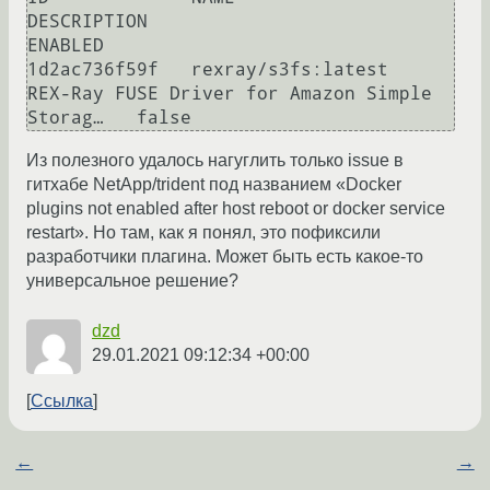
DESCRIPTION                                     
ENABLED

1d2ac736f59f   rexray/s3fs:latest   
REX-Ray FUSE Driver for Amazon Simple 
Из полезного удалось нагуглить только issue в
гитхабе NetApp/trident под названием «Docker
plugins not enabled after host reboot or docker service
restart». Но там, как я понял, это пофиксили
разработчики плагина. Может быть есть какое-то
универсальное решение?
dzd
29.01.2021 09:12:34 +00:00
Ссылка
←
→