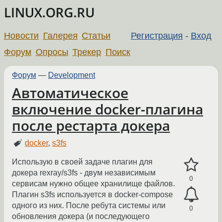
LINUX.ORG.RU
Новости
Галерея
Статьи
Регистрация
-
Вход
Форум
Опросы
Трекер
Поиск
Форум
—
Development
Автоматическое
включение docker-плагина
после рестарта докера
docker
,
s3fs
Использую в своей задаче плагин для
докера rexray/s3fs - двум независимым
0
сервисам нужно общее хранилище файлов.
Плагин s3fs используется в docker-compose
одного из них. После ребута системы или
0
обновления докера (и последующего