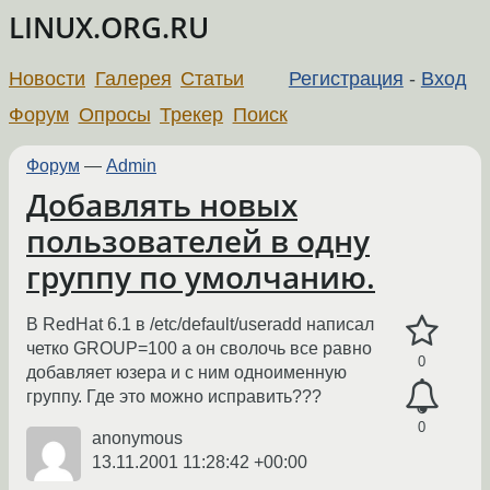
LINUX.ORG.RU
Новости
Галерея
Статьи
Регистрация
-
Вход
Форум
Опросы
Трекер
Поиск
Форум
—
Admin
Добавлять новых
пользователей в одну
группу по умолчанию.
В RedHat 6.1 в /etc/default/useradd написал
четко GROUP=100 а он сволочь все равно
0
добавляет юзера и с ним одноименную
группу. Где это можно исправить???
0
anonymous
13.11.2001 11:28:42 +00:00