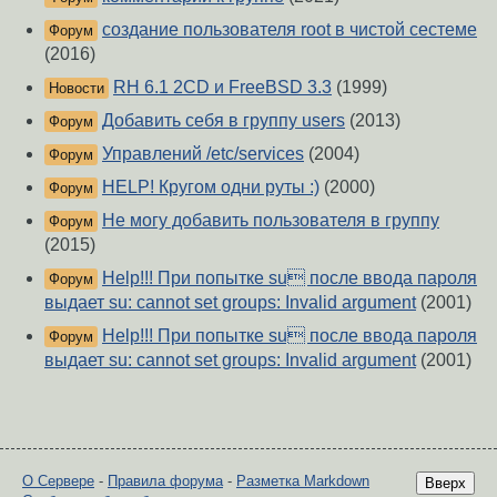
создание пользователя root в чистой сестеме
Форум
(2016)
RH 6.1 2CD и FreeBSD 3.3
(1999)
Новости
Добавить себя в группу users
(2013)
Форум
Управлений /etc/services
(2004)
Форум
HELP! Кругом одни руты :)
(2000)
Форум
Не могу добавить пользователя в группу
Форум
(2015)
Help!!! При попытке su после ввода пароля
Форум
выдает su: cannot set groups: Invalid argument
(2001)
Help!!! При попытке su после ввода пароля
Форум
выдает su: cannot set groups: Invalid argument
(2001)
О Сервере
-
Правила форума
-
Разметка Markdown
Вверх