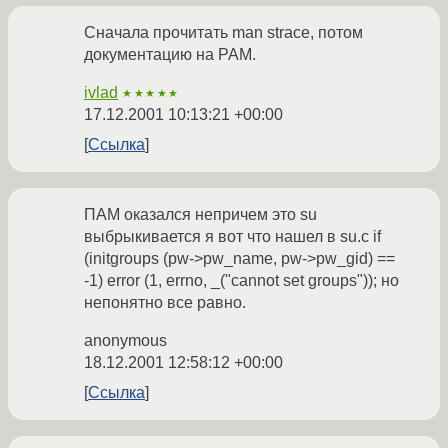
Сначала прочитать man strace, потом
документацию на PAM.
ivlad
★★★★★
17.12.2001 10:13:21 +00:00
Ссылка
ПАМ оказался непричем это su
выбрыкивается я вот что нашел в su.c if
(initgroups (pw->pw_name, pw->pw_gid) ==
-1) error (1, errno, _("cannot set groups")); но
непонятно все равно.
anonymous
18.12.2001 12:58:12 +00:00
Ссылка