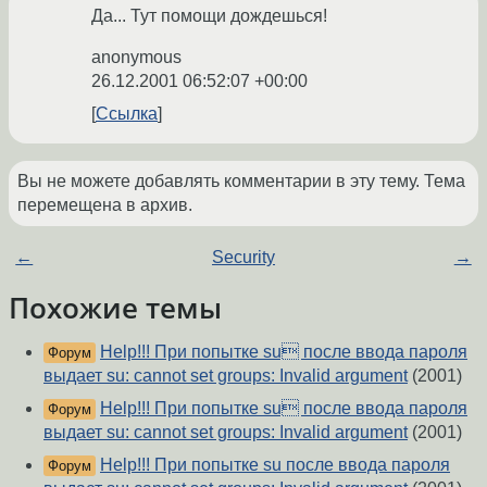
Да... Тут помощи дождешься!
anonymous
26.12.2001 06:52:07 +00:00
Ссылка
Вы не можете добавлять комментарии в эту тему. Тема
перемещена в архив.
←
Security
→
Похожие темы
Help!!! При попытке su после ввода пароля
Форум
выдает su: cannot set groups: Invalid argument
(2001)
Help!!! При попытке su после ввода пароля
Форум
выдает su: cannot set groups: Invalid argument
(2001)
Help!!! При попытке su после ввода пароля
Форум