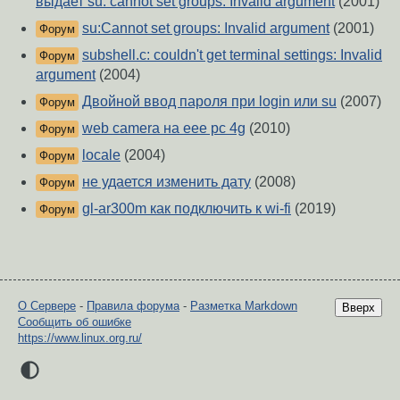
выдает su: cannot set groups: Invalid argument
(2001)
su:Cannot set groups: Invalid argument
(2001)
Форум
subshell.c: couldn't get terminal settings: Invalid
Форум
argument
(2004)
Двойной ввод пароля при login или su
(2007)
Форум
web camera на eee pc 4g
(2010)
Форум
locale
(2004)
Форум
не удается изменить дату
(2008)
Форум
gl-ar300m как подключить к wi-fi
(2019)
Форум
О Сервере
-
Правила форума
-
Разметка Markdown
Вверх
Сообщить об ошибке
https://www.linux.org.ru/