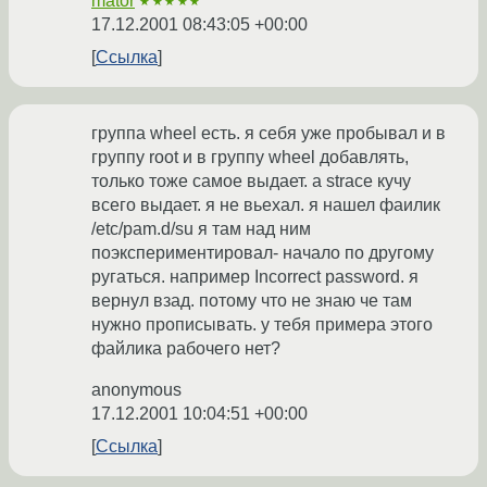
mator
★★★★★
17.12.2001 08:43:05 +00:00
Ссылка
группа wheel есть. я себя уже пробывал и в
группу root и в группу wheel добавлять,
только тоже самое выдает. a strace кучу
всего выдает. я не вьехал. я нашел фаилик
/etc/pam.d/su я там над ним
поэкспериментировал- начало по другому
ругаться. например Incorrect password. я
вернул взад. потому что не знаю че там
нужно прописывать. у тебя примера этого
файлика рабочего нет?
anonymous
17.12.2001 10:04:51 +00:00
Ссылка