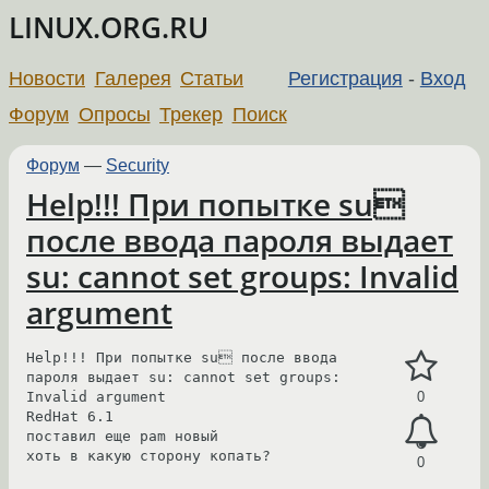
LINUX.ORG.RU
Новости
Галерея
Статьи
Регистрация
-
Вход
Форум
Опросы
Трекер
Поиск
Форум
—
Security
Help!!! При попытке su
после ввода пароля выдает
su: cannot set groups: Invalid
argument
Help!!! При попытке su после ввода 
пароля выдает su: cannot set groups: 
Invalid argument

0
RedHat 6.1

поставил еще pam новый

хоть в какую сторону копать? 

0