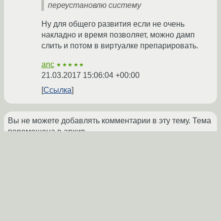
переустановлю систему
Ну для общего развития если не очень
накладно и время позволяет, можно дамп
слить и потом в виртуалке препарировать.
anc
★★★★★
21.03.2017 15:06:04 +00:00
Ссылка
Вы не можете добавлять комментарии в эту тему. Тема
перемещена в архив.
←
Admin
→
Похожие темы
Тест, тест. Про ШГ
(2017)
Форум
Баги в интерфейсе qBittorrent на Fedora 25
Форум