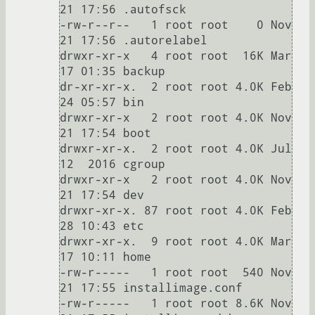
21 17:56 .autofsck

-rw-r--r--   1 root root    0 Nov 
21 17:56 .autorelabel

drwxr-xr-x   4 root root  16K Mar 
17 01:35 backup

dr-xr-xr-x.  2 root root 4.0K Feb 
24 05:57 bin

drwxr-xr-x   2 root root 4.0K Nov 
21 17:54 boot

drwxr-xr-x.  2 root root 4.0K Jul 
12  2016 cgroup

drwxr-xr-x   2 root root 4.0K Nov 
21 17:54 dev

drwxr-xr-x. 87 root root 4.0K Feb 
28 10:43 etc

drwxr-xr-x.  9 root root 4.0K Mar 
17 10:11 home

-rw-r-----   1 root root  540 Nov 
21 17:55 installimage.conf

-rw-r-----   1 root root 8.6K Nov 