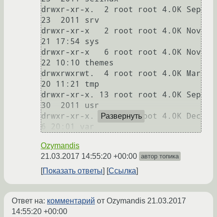
drwxr-xr-x.  2 root root 4.0K Sep 
23  2011 srv

drwxr-xr-x   2 root root 4.0K Nov 
21 17:54 sys

drwxr-xr-x   6 root root 4.0K Nov 
22 10:10 themes

drwxrwxrwt.  4 root root 4.0K Mar 
20 11:21 tmp

drwxr-xr-x. 13 root root 4.0K Sep 
30  2011 usr

drwxr-xr-x. 21 root root 4.0K Dec  
Развернуть
Ozymandis
21.03.2017 14:55:20 +00:00
автор топика
Показать ответы
Ссылка
Ответ на:
комментарий
от Ozymandis
21.03.2017
14:55:20 +00:00