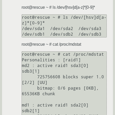
root@rescue ~ # ls /dev/[hsv]d[a-z]*[0-9]*
root@rescue ~ # ls /dev/[hsv]d[a-
z]*[0-9]*

/dev/sda1  /dev/sda2  /dev/sda3  
root@rescue ~ # cat /proc/mdstat
root@rescue ~ # cat /proc/mdstat

Personalities : [raid1]

md2 : active raid1 sda3[0] 
sdb3[1]

      725756608 blocks super 1.0 
[2/2] [UU]

      bitmap: 0/6 pages [0KB], 
65536KB chunk

md1 : active raid1 sda2[0] 
sdb2[1]
