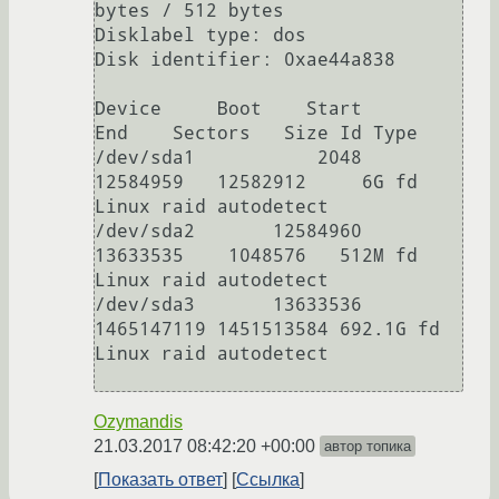
bytes / 512 bytes

Disklabel type: dos

Disk identifier: 0xae44a838

Device     Boot    Start        
End    Sectors   Size Id Type

/dev/sda1           2048   
12584959   12582912     6G fd 
Linux raid autodetect

/dev/sda2       12584960   
13633535    1048576   512M fd 
Linux raid autodetect

/dev/sda3       13633536 
1465147119 1451513584 692.1G fd 
Linux raid autodetect

Ozymandis
21.03.2017 08:42:20 +00:00
автор топика
Показать ответ
Ссылка