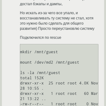
достал бэкапы и дампы,
Но искать из-за чего все упало, и
восстанавливать ту систему не стал, хотя
это нужно было сделать для общего
развития) Просто переустановлю систему
Подключился по rescue
mkdir /mnt/guest

mount /dev/md2 /mnt/guest

ls -la /mnt/guest 

total 152K

drwxr-xr-x  25 root root 4.0K Nov 
28 10:55 .

drwxr-xr-x   1 root root   60 Mar 
21 13:22 ..

-rw-r--r--   1 root root    0 Nov 