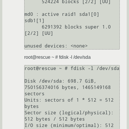
      524224 blocks [2/2] [UU]

md0 : active raid1 sda1[0] 
sdb1[1]

      6291392 blocks super 1.0 
[2/2] [UU]

root@rescue ~ # fdisk -l /dev/sda
root@rescue ~ # fdisk -l /dev/sda

Disk /dev/sda: 698.7 GiB, 
750156374016 bytes, 1465149168 
sectors

Units: sectors of 1 * 512 = 512 
bytes

Sector size (logical/physical): 
512 bytes / 512 bytes

I/O size (minimum/optimal): 512 