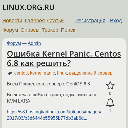
LINUX.ORG.RU
Новости
Галерея
Статьи
Регистрация
-
Вход
Форум
Опросы
Трекер
Поиск
Форум
—
Admin
Ошибка Kernel Panic. Centos
6.8 как решить?
centos
,
kernel panic
,
linux
,
выделенный сервер
Всем Привет, есть сервер с CentOS 6.8
0
Вылетела ошибка (скрин), подключился по
KVM LARA.
1
https://s8.hostingkartinok.com/uploads/images/
2017/03/b3d6444b55955b77db3ab6d...