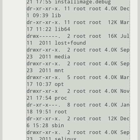
21 17:55 installimage.debug

dr-xr-xr-x. 11 root root 4.0K Dec  
1 09:39 lib

dr-xr-xr-x. 11 root root  12K Mar 
17 11:22 lib64

drwx------.  2 root root  16K Jul 
11  2011 lost+found

drwxr-xr-x.  2 root root 4.0K Sep 
23  2011 media

drwxr-xr-x.  2 root root 4.0K Sep 
23  2011 mnt

drwxr-xr-x.  5 root root 4.0K Mar 
17 10:37 opt

drwxr-xr-x   2 root root 4.0K Nov 
21 17:54 proc

dr-xr-x---.  8 root root 4.0K Jan 
18 19:51 root

dr-xr-xr-x.  2 root root  12K Dec  
6 15:28 sbin

drwxr-xr-x.  2 root root 4.0K Sep 
23  2011 selinux
