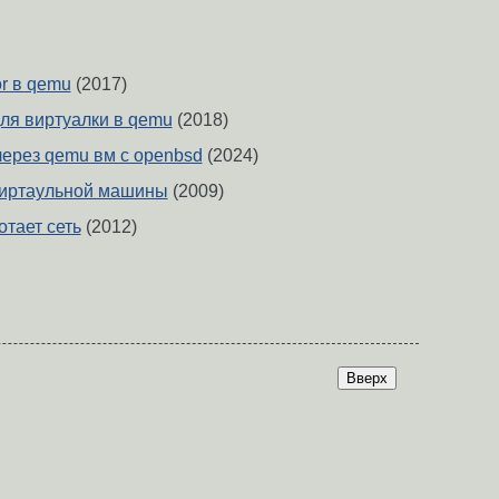
r в qemu
(2017)
для виртуалки в qemu
(2018)
ерез qemu вм c openbsd
(2024)
виртаульной машины
(2009)
отает сеть
(2012)
Вверх