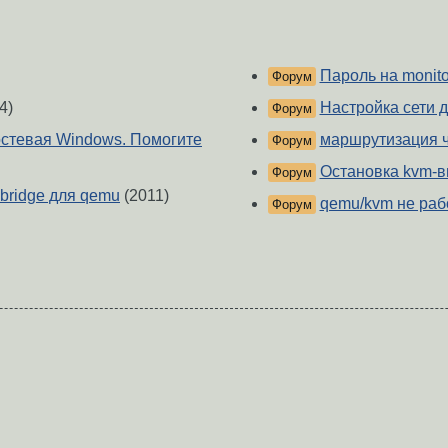
Пароль на monito
Форум
4)
Настройка сети 
Форум
остевая Windows. Помогите
маршрутизация ч
Форум
Остановка kvm-
Форум
 bridge для qemu
(2011)
qemu/kvm не раб
Форум