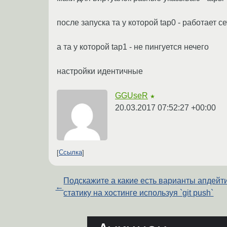
после запуска та у которой tap0 - работает с
а та у которой tap1 - не пингуется нечего
настройки идентичные
GGUseR
★
20.03.2017 07:52:27 +00:00
Ссылка
Подскажите а какие есть варианты апдейт
←
статику на хостинге используя `git push`