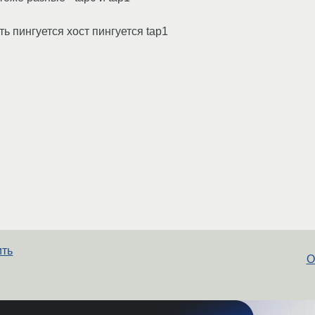
еть пингуется хост пингуется tap1
ить
О