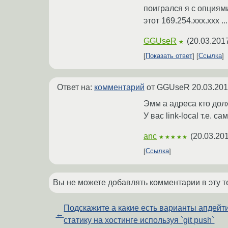
поигрался я с опциям
этот 169.254.xxx.xxx .
GGUseR
(
20.03.201
★
Показать ответ
Ссылка
Ответ на:
комментарий
от GGUseR
20.03.201
Эмм а адреса кто до
У вас link-local т.е. 
anc
(
20.03.201
★★★★★
Ссылка
Вы не можете добавлять комментарии в эту т
Подскажите а какие есть варианты апдейт
←
статику на хостинге используя `git push`