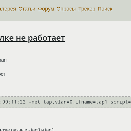
алерея
Статьи
Форум
Опросы
Трекер
Поиск
лке не работает
ает
ост
оже разные - tap0 и tap1