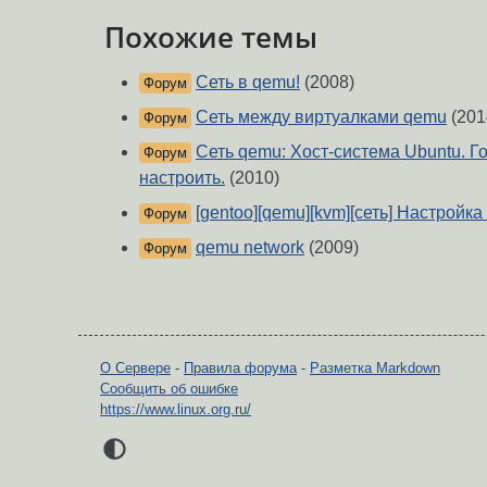
Похожие темы
Сеть в qemu!
(2008)
Форум
Сеть между виртуалками qemu
(201
Форум
Сеть qemu: Хост-система Ubuntu. Г
Форум
настроить.
(2010)
[gentoo][qemu][kvm][сеть] Настройка
Форум
qemu network
(2009)
Форум
О Сервере
-
Правила форума
-
Разметка Markdown
Сообщить об ошибке
https://www.linux.org.ru/