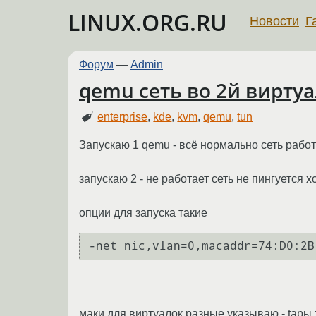
LINUX.ORG.RU
Новости
Г
Форум
—
Admin
qemu сеть во 2й виртуа
enterprise
,
kde
,
kvm
,
qemu
,
tun
Запускаю 1 qemu - всё нормально сеть работ
запускаю 2 - не работает сеть не пингуется х
опции для запуска такие
маки для виртуалок разные указываю - tapы т