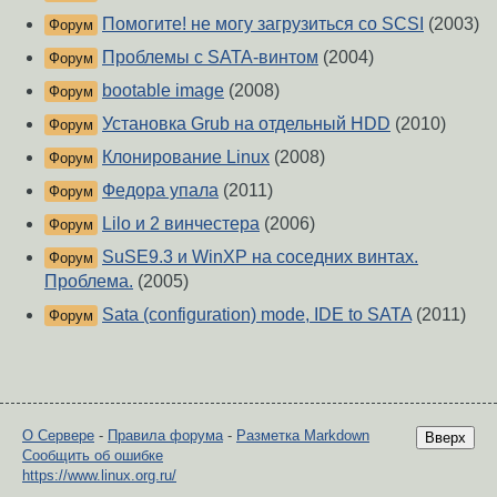
Помогите! не могу загрузиться со SCSI
(2003)
Форум
Проблемы с SATA-винтом
(2004)
Форум
bootable image
(2008)
Форум
Установка Grub на отдельный HDD
(2010)
Форум
Клонирование Linux
(2008)
Форум
Федора упала
(2011)
Форум
Lilo и 2 винчестера
(2006)
Форум
SuSE9.3 и WinXP на соседних винтах.
Форум
Проблема.
(2005)
Sata (configuration) mode, IDE to SATA
(2011)
Форум
О Сервере
-
Правила форума
-
Разметка Markdown
Вверх
Сообщить об ошибке
https://www.linux.org.ru/