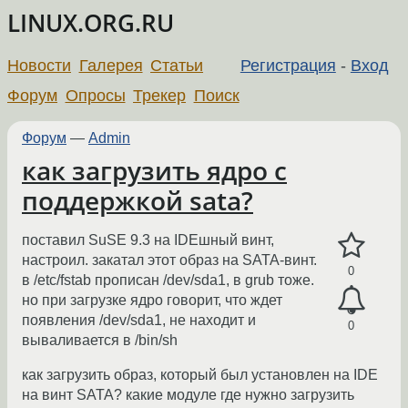
LINUX.ORG.RU
Новости
Галерея
Статьи
Регистрация
-
Вход
Форум
Опросы
Трекер
Поиск
Форум
—
Admin
как загрузить ядро с
поддержкой sata?
поставил SuSE 9.3 на IDEшный винт,
настроил. закатал этот образ на SATA-винт.
0
в /etc/fstab прописан /dev/sda1, в grub тоже.
но при загрузке ядро говорит, что ждет
появления /dev/sda1, не находит и
0
вываливается в /bin/sh
как загрузить образ, который был установлен на IDE
на винт SATA? какие модуле где нужно загрузить