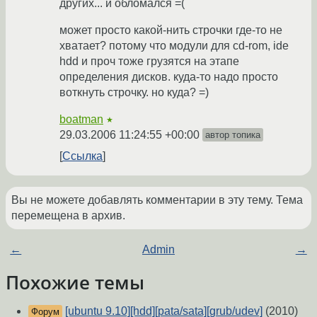
других... и обломался =(
может просто какой-нить строчки где-то не
хватает? потому что модули для cd-rom, ide
hdd и проч тоже грузятся на этапе
определения дисков. куда-то надо просто
воткнуть строчку. но куда? =)
boatman
★
29.03.2006 11:24:55 +00:00
автор топика
Ссылка
Вы не можете добавлять комментарии в эту тему. Тема
перемещена в архив.
←
Admin
→
Похожие темы
[ubuntu 9.10][hdd][pata/sata][grub/udev]
(2010)
Форум