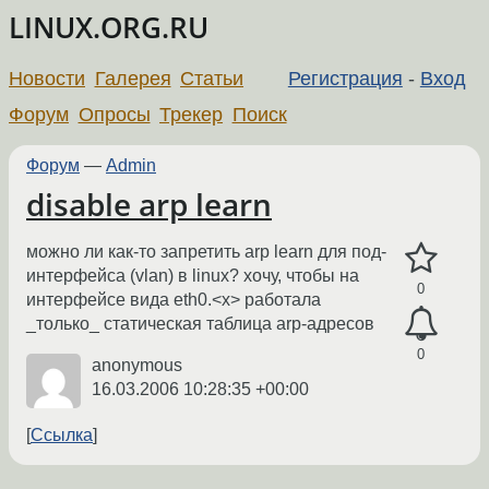
LINUX.ORG.RU
Новости
Галерея
Статьи
Регистрация
-
Вход
Форум
Опросы
Трекер
Поиск
Форум
—
Admin
disable arp learn
можно ли как-то запретить arp learn для под-
интерфейса (vlan) в linux? хочу, чтобы на
0
интерфейсе вида eth0.<x> работала
_только_ статическая таблица arp-адресов
0
anonymous
16.03.2006 10:28:35 +00:00
Ссылка