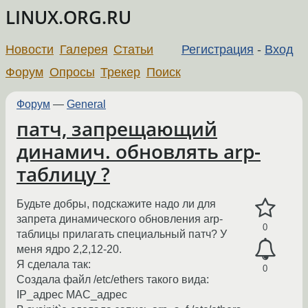
LINUX.ORG.RU
Новости
Галерея
Статьи
Регистрация
-
Вход
Форум
Опросы
Трекер
Поиск
Форум
—
General
патч, запрещающий
динамич. обновлять arp-
таблицу ?
Будьте добры, подскажите надо ли для
запрета динамического обновления arp-
0
таблицы прилагать специальный патч? У
меня ядро 2,2,12-20.
Я сделала так:
0
Создала файл /etc/ethers такого вида:
IP_адрес МАС_адрес