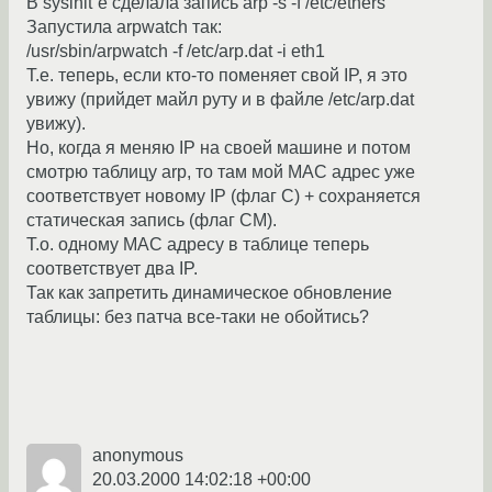
В sysinit`e сделала запись arp -s -f /etc/ethers
Запустила arpwatch так:
/usr/sbin/arpwatch -f /etc/arp.dat -i eth1
Т.е. теперь, если кто-то поменяет свой IP, я это
увижу (прийдет майл руту и в файле /etc/arp.dat
увижу).
Но, когда я меняю IP на своей машине и потом
смотрю таблицу arp, то там мой MAC адрес уже
соответствует новому IP (флаг С) + сохраняется
статическая запись (флаг СМ).
Т.о. одному МАС адресу в таблице теперь
соответствует два IP.
Так как запретить динамическое обновление
таблицы: без патча все-таки не обойтись?
anonymous
20.03.2000 14:02:18 +00:00