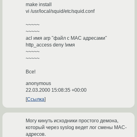
make install
vi /usr/local/squid/etc/squid.conf
~~~~~
~~~~~
acl имя arp "файл с МАС адресами"
http_access deny !имя
~~~~~
~~~~~
Все!
anonymous
22.03.2000 15:08:35 +00:00
Ссылка
Могу кинуть исходники простого демона,
который через syslog ведет лог смены MAC-
адресов.