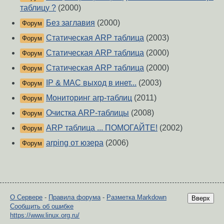
таблицу ?
(2000)
Без заглавия
(2000)
Форум
Статическая ARP таблица
(2003)
Форум
Статическая ARP таблица
(2000)
Форум
Статическая ARP таблица
(2000)
Форум
IP & MAC выход в инет...
(2003)
Форум
Мониторинг arp-таблиц
(2011)
Форум
Очистка ARP-таблицы
(2008)
Форум
ARP таблица ... ПОМОГАЙТЕ!
(2002)
Форум
arping от юзера
(2006)
Форум
О Сервере
-
Правила форума
-
Разметка Markdown
Вверх
Сообщить об ошибке
https://www.linux.org.ru/