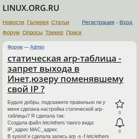
LINUX.ORG.RU
Новости
Галерея
Статьи
Регистрация
-
Вход
Форум
Опросы
Трекер
Поиск
Форум
—
Admin
статическая arp-таблица -
запрет выхода в
Инет,юзеру поменявшему
свой IP ?
Будьте добры, подскажите правильно ли у
меня сделана настройка статической arp-
0
таблицы? Я сделала так:
Создала файл /etc/ethers такого вида:
IP_адрес МАС_адрес
0
В sysinit`e сделала запись arp -s -f /etc/ethers