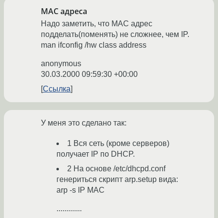
MAC адреса
Надо заметить, что MAC адрес
подделать(поменять) не сложнее, чем IP.
man ifconfig /hw class address
anonymous
30.03.2000 09:59:30 +00:00
Ссылка
У меня это сделано так:
1 Вся сеть (кроме серверов)
получает IP по DHCP.
2 На основе /etc/dhcpd.conf
генериться скрипт arp.setup вида:
arp -s IP MAC
.............