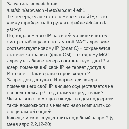
Запустила arpwatch так:
/usr/sbin/arpwatch -f /etc/arp.dat -i eth1
Т.е. теперь, если кто-то поменяет свой IP, я это
увижу (прийдет майл руту и в файле /etc/arp.dat
увижу).
Но, когда я меняю IP на своей машине и потом
смотрю таблицу arp, то там мой MAC адрес уже
соответствует новому IP (флаг С) + сохраняется
статическая запись (флаг СМ). Т.о. одному МАС
адресу в таблице теперь соответствует два IP и
юзер, поменявший свой IP не теряет доступ в
Интернет - Так и должно происходить?
Запрет для доступа в Инетрнет для юзера,
поменявшего свой IP, видимо осуществляется не
посредством arp? Тогда какими средствами?
Читала, что с помощью сквида, но для поддержки
такой возможности в нем его надо компилить со
специальной опцией.
Как еще можно осуществить подобный запрет? (у
меня ядро 2.2.12-20)