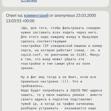
Ссылка
Ответ на:
комментарий
от anonymous
23.03.2000
13:03:53 +00:00
>Да, для того, чтобы фильтровать сквидом 
нужно заставить всех ходить через него. 
Для этого надо каждому юзеру в браузере 
сделать соответствующие

>настройки (IP сквидовской машины и номер 
порта, на котором работает сквид - см. в 
squid.conf, по умолчанию он 3128). Минус 
в том, что юзер может убрать эти

>настройки и тем самым уйти из поля 
зрения.

Ну и фиг ему тогда а не Инет, если все 
правильно настроено :))). Что и 
требовалось. 

Надо будет попробовать в SQUID MAC-адреса 
зашить, то у меня нашлись умники - вместо 
своего адреса в подсетке подставляют 
чужой ip, а когда за трафик начинаешь 
разборки устраивать - оказывается надо 