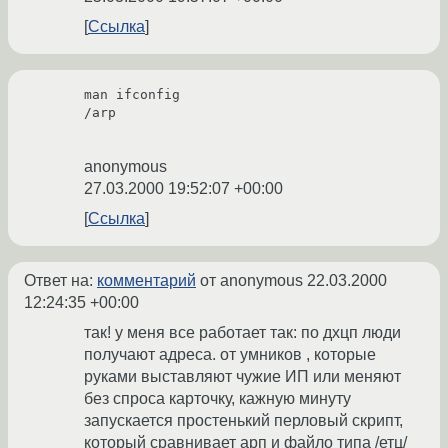
Ссылка
man ifconfig 

/arp

anonymous
27.03.2000 19:52:07 +00:00
Ссылка
Ответ на:
комментарий
от anonymous
22.03.2000
12:24:35 +00:00
так! у меня все работает так: по дхцп люди
получают адреса. от умников , которые
руками выставляют чужие ИП или меняют
без спроса карточку, кажную минуту
запускается простенький перловый скрипт,
который сравнивает арп и файло типа /етц/