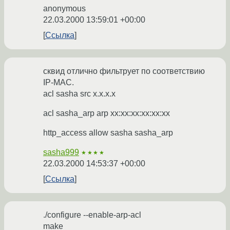
anonymous
22.03.2000 13:59:01 +00:00
Ссылка
сквид отлично фильтрует по соответствию
IP-МАС.
acl sasha src x.x.x.x
acl sasha_arp arp xx:xx:xx:xx:xx:xx
http_access allow sasha sasha_arp
sasha999
★★★★
22.03.2000 14:53:37 +00:00
Ссылка
./configure --enable-arp-acl
make