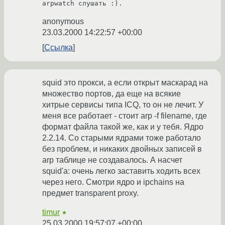
arpwatch слушать :). 
anonymous
23.03.2000 14:22:57 +00:00
Ссылка
squid это прокси, а если открыт маскарад на
множество портов, да еще на всякие
хитрые сервисы типа ICQ, то он не лечит. У
меня все работает - стоит arp -f filename, где
формат файла такой же, как и у тебя. Ядро
2.2.14. Со старыми ядрами тоже работало
без проблем, и никаких двойных записей в
arp таблице не создавалось. А насчет
squid'a: очень легко заставить ходить всех
через него. Смотри ядро и ipchains на
предмет transparent proxy.
timur
★
25.03.2000 19:57:07 +00:00