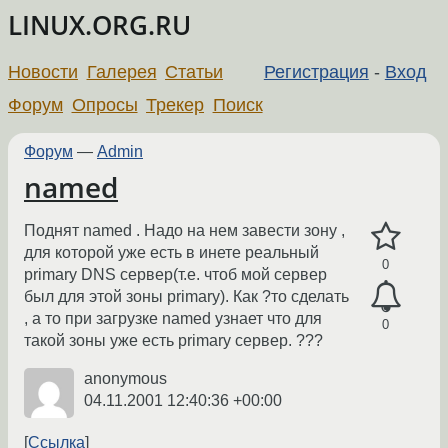
LINUX.ORG.RU
Новости
Галерея
Статьи
Регистрация
-
Вход
Форум
Опросы
Трекер
Поиск
Форум
—
Admin
named
Поднят named . Надо на нем завести зону ,
для которой уже есть в инете реальный
0
primary DNS сервер(т.е. чтоб мой сервер
был для этой зоны primary). Как ?то сделать
, а то при загрузке named узнает что для
0
такой зоны уже есть primary сервер. ???
anonymous
04.11.2001 12:40:36 +00:00
Ссылка