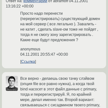
Ответ на:
комментарий
от abramoff
04.11.2001
13:16:22 +00:00
Просто надо перенести
(перерегистрировать) существующий домен
на мой сервер ( все легально ). Завалить -
не катит , сделать slave-ом тоже не пойдет ,
тогда я не смогу зону зарегистрировать .
Какие еще будут предложения ?
anonymous
04.11.2001 20:55:47 +00:00
Ссылка
Все верно - делаешь свою тачку слэйвом
(опция file все равно нужна), а когда твой
bind насосет в этот файл данные с primary,
тогда и перерегистрируй. Я, по крайней
мере, делал именно так. Второй вариант:
связываешься с сисадмином твоего primary,