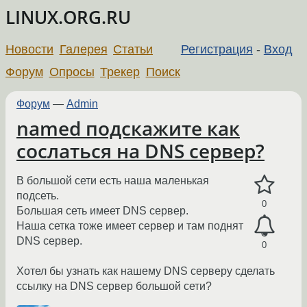
LINUX.ORG.RU
Новости
Галерея
Статьи
Регистрация
-
Вход
Форум
Опросы
Трекер
Поиск
Форум
—
Admin
named подскажите как
сослаться на DNS сервер?
В большой сети есть наша маленькая
подсеть.
0
Большая сеть имеет DNS сервер.
Наша сетка тоже имеет сервер и там поднят
DNS сервер.
0
Хотел бы узнать как нашему DNS серверу сделать
ссылку на DNS сервер большой сети?