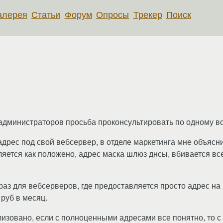
алерея
Статьи
Форум
Опросы
Трекер
Поиск
администраторов просьба проконсультировать по одному во
дрес под свой вебсервер, в отделе маркетинга мне объясни
ется как положено, адрес маска шлюз днсы, вбивается все
 раз для вебсерверов, где предоставляется просто адрес н
 руб в месяц.
ализовано, если с полноценными адресами все понятно, то 