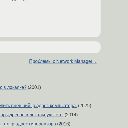
Проблемы с Network Manager
→
с в локалке?
(2001)
елить внешний ip адрес компьютера.
(2025)
ip адресов в локальную сеть.
(2014)
- это ip адрес гипервизора
(2016)