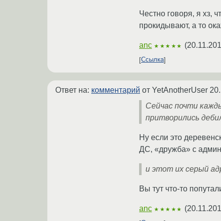
Честно говоря, я хз, ч
прокидывают, а то ока
anc
(
20.11.201
★★★★★
Ссылка
Ответ на:
комментарий
от YetAnotherUser
20.
Сейчас почти кажды
притворились деби
Ну если это деревенс
ДС, «дружба» с админ
и этот их серый ад
Вы тут что-то попутал
anc
(
20.11.201
★★★★★