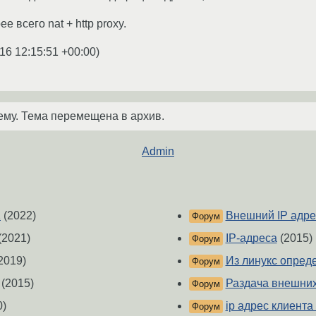
е всего nat + http proxy.
16 12:15:51 +00:00
)
ему. Тема перемещена в архив.
Admin
1
(2022)
Внешний IP адре
Форум
(2021)
IP-адреса
(2015)
Форум
2019)
Из линукс опред
Форум
(2015)
Раздача внешних 
Форум
0)
ip адрес клиента 
Форум