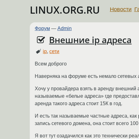
LINUX.ORG.RU
Новости
Г
Форум
—
Admin
Внешние ip адреса
ip
,
сети
Всем доброго
Наверняка на форуме есть немало сетевых 
Хочу у провайдера взять в аренду внешний а
называемые «белые адреса» где предоставля
аренда такого адреса стоит 15К в год.
И есть так называемые частные адреса, как
запись сетевого домена, она стоит всего 100
Я вот тут озадачился как это технически ре