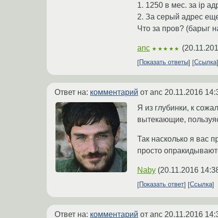
1. 1250 в мес. за ip ад
2. За серый адрес еще 
Что за пров? (барыг н
anc
(
20.11.201
★★★★★
Показать ответы
Ссылка
Ответ на:
комментарий
от anc
20.11.2016 14:
Я из глубинки, к сожа
вытекающие, пользуяс
Так насколько я вас 
просто опракидываютс
Naby
(
20.11.2016 14:3
Показать ответ
Ссылка
Ответ на:
комментарий
от anc
20.11.2016 14: