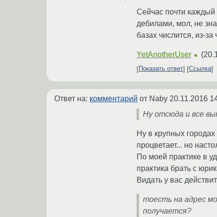
Сейчас почти каждый 
дебилами, мол, не зна
базах числится, из-за
YetAnotherUser
(
20.
★
Показать ответ
Ссылка
Ответ на:
комментарий
от Naby
20.11.2016 1
Ну отсюда и все в
Ну в крупных городах
процветает... но насто
По моей практике в уд
практика брать с юри
Видать у вас действит
тоесть на адрес м
получается?