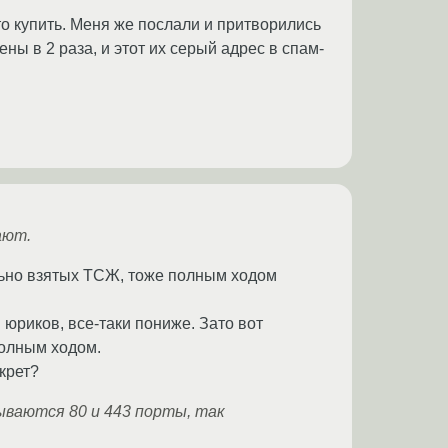
то купить. Меня же послали и притворились
ны в 2 раза, и этот их серый адрес в спам-
ают.
льно взятых ТСЖ, тоже полным ходом
 юриков, все-таки пониже. Зато вот
полным ходом.
екрет?
ываются 80 и 443 порты, так