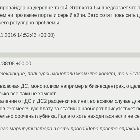
провайдер на деревне такой. Этот хотя-бы предлагает что-
ем ни про какие порты и серый айпи. Зато хотят повысить це
 чего регулярно проблемы.
11.2016 14:52:43 +00:00
)
4:38:08 +00:00
ытекающие, пользуясь монополизмом что хотят, то и дел
 включая ДС, монополизм например в бизнесцентрах, отде
лько все-таки не хамеют.
алении от ДС и ДС2 расценки на инет, во всяком случае для
ков ежемесечную плату за статик ip наоборот присутствует 
ельно ооочень глубинка. Где это хоть находиться если не с
оего маршрутизатора в сети провайдера просто опракид