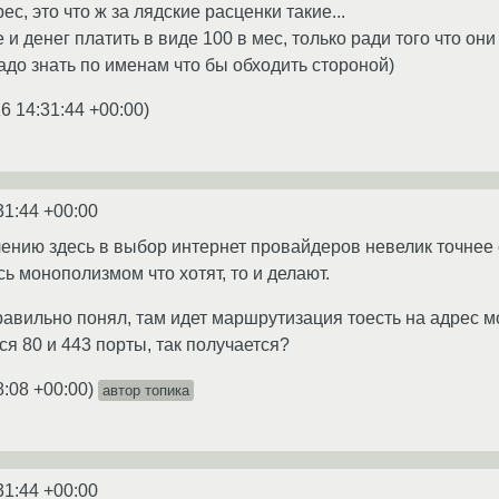
рес, это что ж за лядские расценки такие...
и денег платить в виде 100 в мес, только ради того что они 
адо знать по именам что бы обходить стороной)
6 14:31:44 +00:00
)
31:44 +00:00
лению здесь в выбор интернет провайдеров невелик точнее с
ь монополизмом что хотят, то и делают.
правильно понял, там идет маршрутизация тоесть на адрес 
я 80 и 443 порты, так получается?
8:08 +00:00
)
автор топика
31:44 +00:00