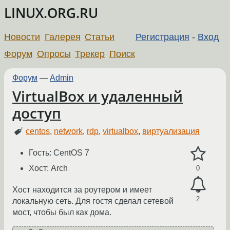
LINUX.ORG.RU
Новости
Галерея
Статьи
Регистрация
-
Вход
Форум
Опросы
Трекер
Поиск
Форум
—
Admin
VirtualBox и удаленный
доступ
centos
,
network
,
rdp
,
virtualbox
,
виртуализация
Гость: CentOS 7
Хост: Arch
0
Хост находится за роутером и имеет
2
локальную сеть. Для гостя сделал сетевой
мост, чтобы был как дома.