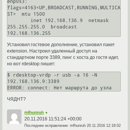
enp0s3: 
flags=4163<UP,BROADCAST,RUNNING,MULTICA
ST>  mtu 1500

        inet 192.168.136.9  netmask 
255.255.255.0  broadcast 
192.168.136.255
Установил гостевое дополнение, установил пакет
extension. Настроил удаленный доступ на
стандартном порте 3389, пинг с хоста до гостя идет,
но вот rdesktop пишет:
$ rdesktop-vrdp -r usb -a 16 -N 
192.168.136.9:3389

ERROR: connect: Нет маршрута до узла
ЧЯДНТ?
mfhunruh
★
20.11.2016 11:51:24 +00:00
Последнее исправление: mfhunruh
20.11.2016 12:18:02