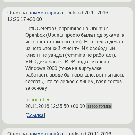
Ответ на:
комментарий
от Deleted
20.11.2016
12:26:17 +00:00
Есть Celeron Coppermine на Ubuntu с
Openbox (Ubuntu просто была под руками, а
интернета толкового нет). Есть цель сделать
из него «тонкий клиент», NX свободный
клиент не увидел (remmina не работает),
VNC дико лагает, RDP подключался к
Windows 2000 (тоже на виртуалке
работает), вроде бы норм шло, вот пытаюсь
сделать, что-то легкое с линем, взял centos
за основу.
mfhunruh
★
20.11.2016 12:35:50 +00:00
автор топика
Ссылка
Ответ на:
комментарий
от Lordwind
20.11.2016