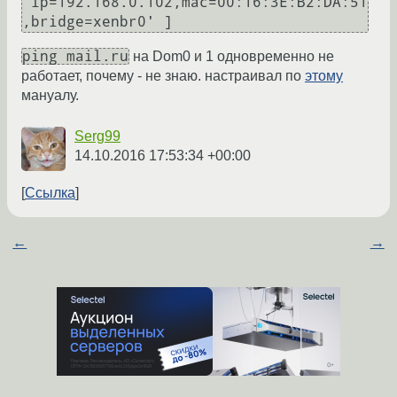
'ip=192.168.0.102,mac=00:16:3E:B2:DA:51
ping mail.ru
на Dom0 и 1 одновременно не
работает, почему - не знаю. настраивал по
этому
мануалу.
Serg99
14.10.2016 17:53:34 +00:00
Ссылка
←
→