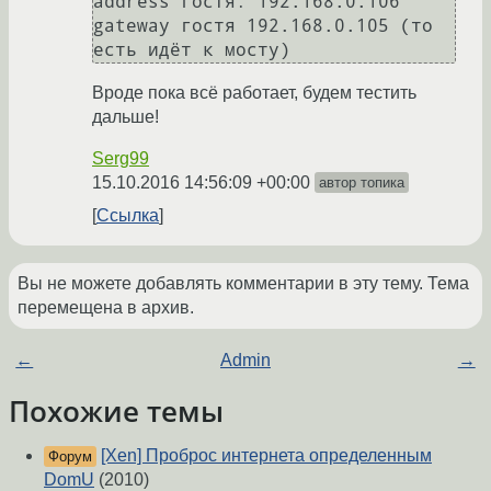
address гостя: 192.168.0.106

gateway гостя 192.168.0.105 (то 
есть идёт к мосту)
Вроде пока всё работает, будем тестить
дальше!
Serg99
15.10.2016 14:56:09 +00:00
автор топика
Ссылка
Вы не можете добавлять комментарии в эту тему. Тема
перемещена в архив.
←
Admin
→
Похожие темы
[Xen] Проброс интернета определенным
Форум
DomU
(2010)