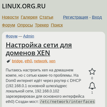
LINUX.ORG.RU
Новости
Галерея
Статьи
Регистрация
-
Вход
Форум
Опросы
Трекер
Поиск
Форум
—
Admin
Настройка сети для
доменов XEN
bridge
,
eth0
,
network
,
xen
Пытаюсь настроить xen на домашнем
компе, но с сетью какие-то проблемы. На
0
Dom0 интернет идёт через роутер с DHCP
(192.168.0.1 основной шлюз/адрес
локальной сети, 192.168.0.102
1
зарезервирован для основного интерфейса
/etc/network/interfaces
eth0) Создан мост: