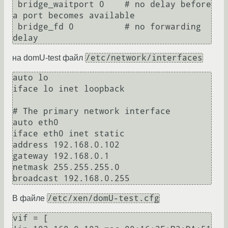
 bridge_waitport 0    # no delay before 
a port becomes available

 bridge_fd 0          # no forwarding 
/etc/network/interfaces
на domU-test файл
auto lo

iface lo inet loopback

# The primary network interface

auto eth0

iface eth0 inet static

address 192.168.0.102

gateway 192.168.0.1

netmask 255.255.255.0

broadcast 192.168.0.255
/etc/xen/domU-test.cfg
В файле
vif = [ 