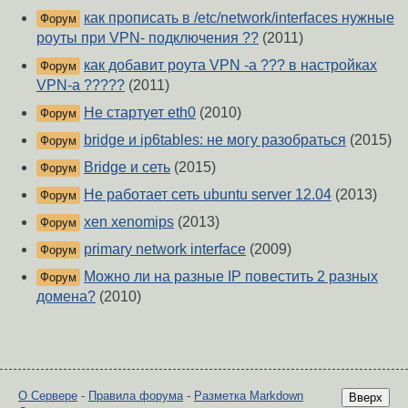
как прописать в /etc/network/interfaces нужные
Форум
роуты при VPN- подключения ??
(2011)
как добавит роута VPN -a ??? в настройках
Форум
VPN-а ?????
(2011)
Не стартует eth0
(2010)
Форум
bridge и ip6tables: не могу разобраться
(2015)
Форум
Bridge и сеть
(2015)
Форум
Не работает сеть ubuntu server 12.04
(2013)
Форум
xen xenomips
(2013)
Форум
primary network interface
(2009)
Форум
Можно ли на разные IP повестить 2 разных
Форум
домена?
(2010)
О Сервере
-
Правила форума
-
Разметка Markdown
Вверх