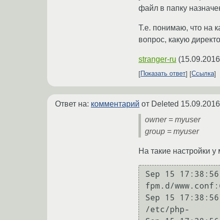
файл в папку назначен
Т.е. понимаю, что на 
вопрос, какую директ
stranger-ru
(
15.09.2016
Показать ответ
Ссылка
Ответ на:
комментарий
от Deleted
15.09.2016
owner = myuser
group = myuser
На такие настройки у
Sep 15 17:38:56
fpm.d/www.conf:6
Sep 15 17:38:56
/etc/php-
