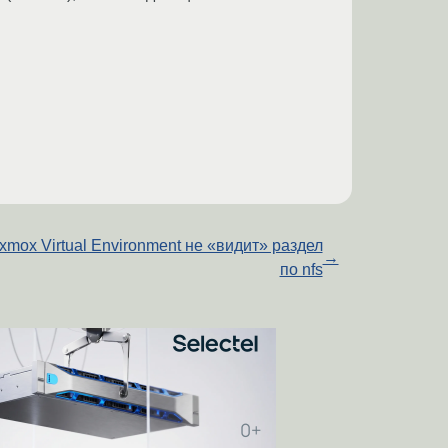
xmox Virtual Environment не «видит» раздел
→
по nfs