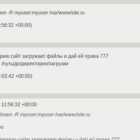
n -R myuser:myuser /var/www/site.ru
:56:32 +00:00
)
орию сайт загружает файлы и дай ей права 777
 /путь/до/директории/загрузки
:02:42 +00:00
)
 11:56:32 +00:00
own -R myuser:myuser /var/www/site.ru
но
кторию сайт загружает файлы и дай ей права 777