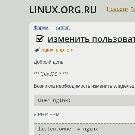
LINUX.ORG.RU
Новости
Г
Форум
—
Admin
изменить пользоват
nginx
,
php-fpm
Добрый день
*** CentOS 7 ***
Возникла необходимость изменить владельца 
и PHP-FPM:
listen.owner = nginx
