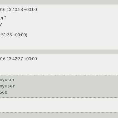
016 13:40:58 +00:00
ыл ?
?
:51:33 +00:00
)
016 13:42:37 +00:00
myuser

myuser

660