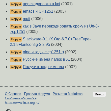
перекодировка в koi
(2001)
Форум
emacs и CP1251
(2003)
Форум
mutt
(2006)
Форум
как в Jave перекодировать сроку из Utf-8-
Форум
>cp1251
(2005)
Slackware-9.1+X.Org-6.7.0+FreeType-
Форум
2.1.8+fontconfig-2.2.95
(2004)
pine и гады с cp1251 ;)
(2002)
Форум
Русские имена папок в X.
(2004)
Форум
Получить код символа
(2007)
Форум
О Сервере
-
Правила форума
-
Разметка Markdown
Вверх
Сообщить об ошибке
https://www.linux.org.ru/