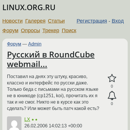
LINUX.ORG.RU
Новости
Галерея
Статьи
Регистрация
-
Вход
Форум
Опросы
Трекер
Поиск
Форум
—
Admin
Русский в RoundCube
webmail...
Поставил на днях эту штуку, красиво,
классно и интерфейс по русски даже.
0
Только беда с письмами на русском языке
не в юникоде (cp1251, koi), прочитать их я
так и не смог. Никто не в курсе как это
0
сделать? Или может быть патч какой есть?
LX
★★
26.02.2006 14:02:13 +00:00