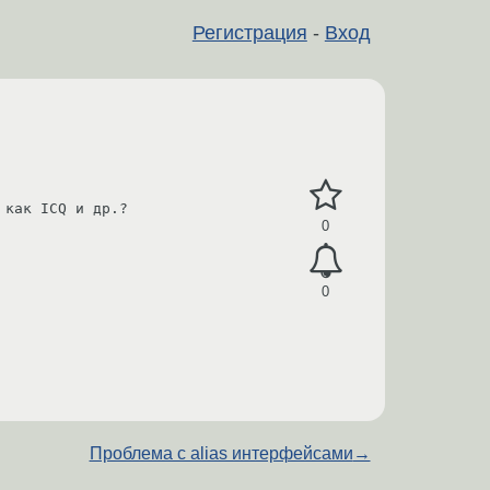
Регистрация
-
Вход
как ICQ и др.?

0
0
Проблема с alias интерфейсами
→