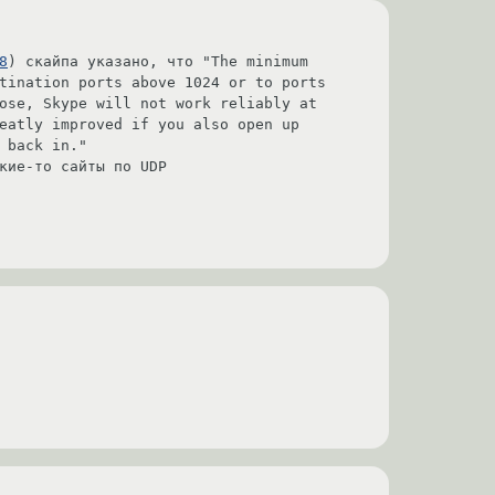
8
) скайпа указано, что "The minimum 
tination ports above 1024 or to ports 
ose, Skype will not work reliably at 
eatly improved if you also open up 
back in."

кие-то сайты по UDP