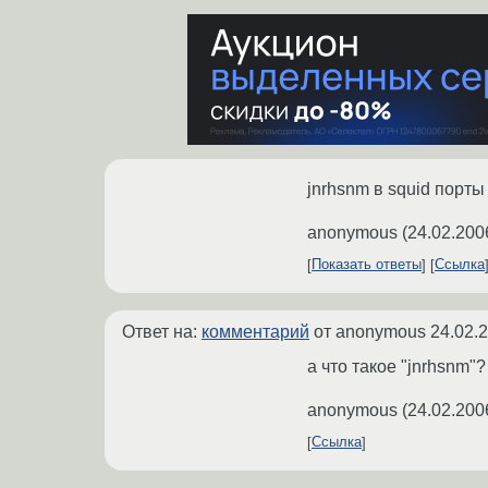
jnrhsnm в squid порты
anonymous
(
24.02.200
Показать ответы
Ссылка
Ответ на:
комментарий
от anonymous
24.02.
а что такое "jnrhsnm"?
anonymous
(
24.02.200
Ссылка