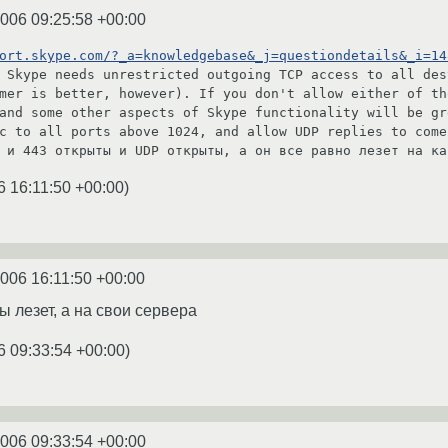
2006 09:25:58 +00:00
ort.skype.com/?_a=knowledgebase&_j=questiondetails&_i=14
 Skype needs unrestricted outgoing TCP access to all des
mer is better, however). If you don't allow either of th
and some other aspects of Skype functionality will be gr
c to all ports above 1024, and allow UDP replies to come 
 и 443 открыты и UDP открыты, а он все равно лезет на ка
6 16:11:50 +00:00
)
2006 16:11:50 +00:00
ты лезет, а на свои сервера
6 09:33:54 +00:00
)
2006 09:33:54 +00:00