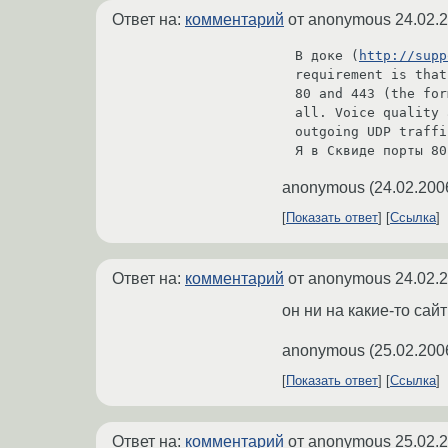
Ответ на:
комментарий
от anonymous
24.02.
В доке (
http://supp
requirement is that
80 and 443 (the for
all. Voice quality 
outgoing UDP traffi
Я в Сквиде порты 80
anonymous
(
24.02.200
Показать ответ
Ссылка
Ответ на:
комментарий
от anonymous
24.02.
он ни на какие-то сай
anonymous
(
25.02.200
Показать ответ
Ссылка
Ответ на:
комментарий
от anonymous
25.02.