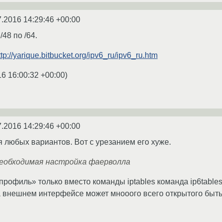
7.2016 14:29:46 +00:00
48 по /64.
ttp://yarique.bitbucket.org/ipv6_ru/ipv6_ru.htm
16 16:00:32 +00:00
)
7.2016 14:29:46 +00:00
я любых вариантов. Вот с урезанием его хуже.
еобходимая настройка фаерволла
профиль» только вместо команды iptables команда ip6table
 на внешнем интерфейсе может мнооого всего открытого быть