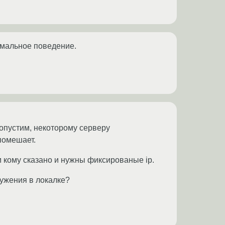
ормальное поведение.
 допустим, некоторому серверу
помешает.
м кому сказано и нужны фиксированые ip.
ружения в локалке?