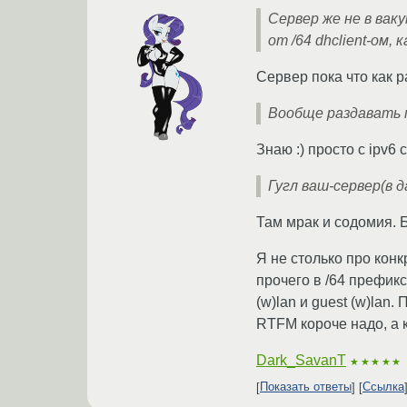
Сервер же не в ваку
от /64 dhclient-ом,
Сервер пока что как р
Вообще раздавать п
Знаю :) просто с ipv6
Гугл ваш-сервер(в д
Там мрак и содомия. Б
Я не столько про конк
прочего в /64 префикс
(w)lan и guest (w)lan
RTFM короче надо, а к
Dark_SavanT
★★★★★
Показать ответы
Ссылка