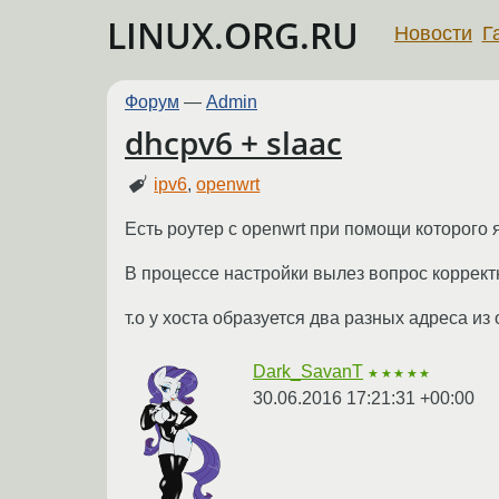
LINUX.ORG.RU
Новости
Г
Форум
—
Admin
dhcpv6 + slaac
ipv6
,
openwrt
Есть роутер с openwrt при помощи которого я
В процессе настройки вылез вопрос корректно
т.о у хоста образуется два разных адреса и
Dark_SavanT
★★★★★
30.06.2016 17:21:31 +00:00