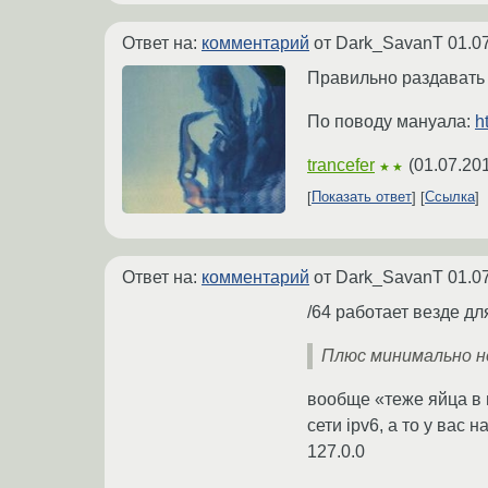
Ответ на:
комментарий
от Dark_SavanT
01.0
Правильно раздавать /
По поводу мануала:
h
trancefer
(
01.07.20
★★
Показать ответ
Ссылка
Ответ на:
комментарий
от Dark_SavanT
01.0
/64 работает везде дл
Плюс минимально н
вообще «теже яйца в 
сети ipv6, а то у вас
127.0.0