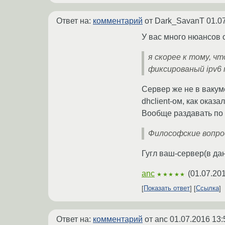
Ответ на:
комментарий
от Dark_SavanT
01.0
У вас много нюансов 
я скорее к тому, ч
фиксированый ipv6 
Сервер же не в вакуме
dhclient-ом, как оказа
Вообще раздавать по 
Философские вопрос
Гугл ваш-сервер(в дан
anc
(
01.07.201
★★★★★
Показать ответ
Ссылка
Ответ на:
комментарий
от anc
01.07.2016 13: