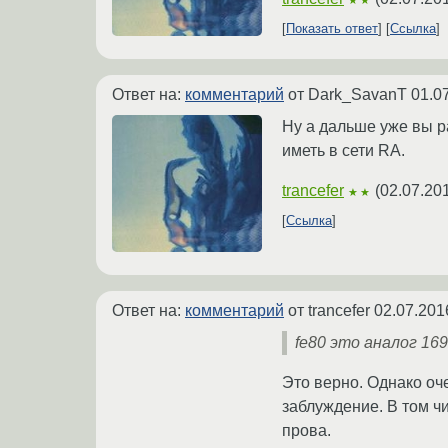
★★
Показать ответ
Ссылка
Ответ на:
комментарий
от Dark_SavanT
01.0
Ну а дальше уже вы р
иметь в сети RA.
trancefer
(
02.07.20
★★
Ссылка
Ответ на:
комментарий
от trancefer
02.07.201
fe80 это аналог 169
Это верно. Однако оче
заблуждение. В том чи
прова.