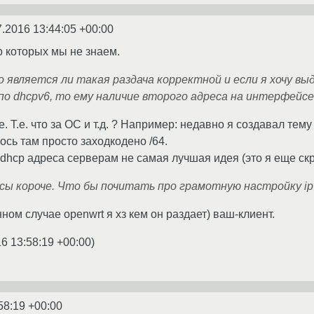
7.2016 13:44:05 +00:00
о которых мы не знаем.
то является ли такая раздача корректной и если я хочу в
по dhcpv6, то ему наличие второго адреса на интерфейс
. Т.е. что за ОС и т.д. ? Например: недавно я создавал тем
лось там просто заходкодено /64.
dhcp адреса серверам не самая лучшая идея (это я еще скр
ы короче. Что бы почитать про грамотную настройку ipv
ном случае openwrt я хз кем он раздает) ваш-клиент.
6 13:58:19 +00:00
)
58:19 +00:00