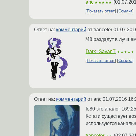
anc
(
01.07.201
★★★★★
Показать ответ
Ссылка
Ответ на:
комментарий
от trancefer
01.07.201
/48 раздадут в лучшем
Dark_SavanT
★★★★★
Показать ответ
Ссылка
Ответ на:
комментарий
от anc
01.07.2016 16:
fe80 это аналог 169.2
Кстати существует во
используются канальн
trancefer
(
02.07.20