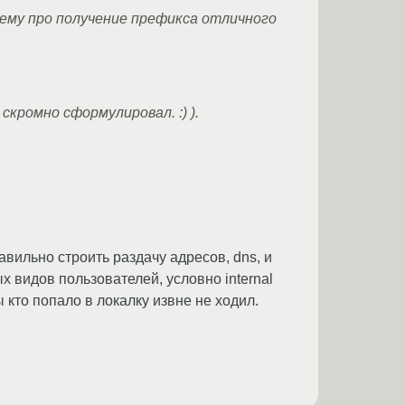
л тему про получение префикса отличного
скромно сформулировал. :) ).
авильно строить раздачу адресов, dns, и
х видов пользователей, условно internal
 кто попало в локалку извне не ходил.