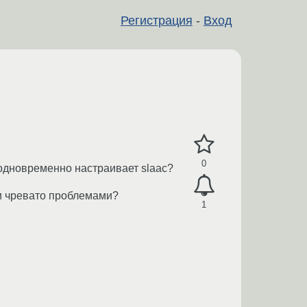
Регистрация
-
Вход
0
и одновременно настраивает slaac?
ли чревато проблемами?
1