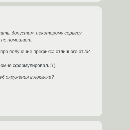
ыдать, допустим, некоторому серверу
е не помешает.
у про получение префикса отличного от /64
омно сформулировал. :) ).
6 окружения в локалке?