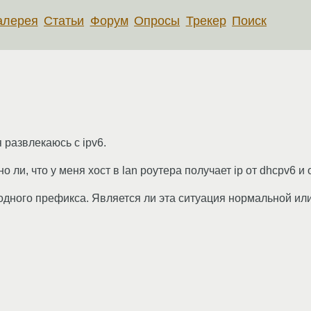
алерея
Статьи
Форум
Опросы
Трекер
Поиск
 развлекаюсь с ipv6.
 ли, что у меня хост в lan роутера получает ip от dhcpv6 
з одного префикса. Является ли эта ситуация нормальной и