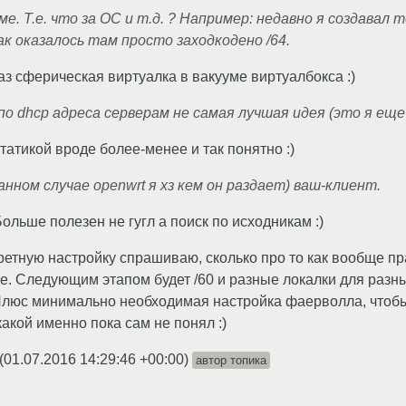
ме. Т.е. что за ОС и т.д. ? Например: недавно я создава
 как оказалось там просто заходкодено /64.
аз сферическая виртуалка в вакууме виртуалбокса :)
о dhcp адреса серверам не самая лучшая идея (это я еще 
 статикой вроде более-менее и так понятно :)
анном случае openwrt я хз кем он раздает) ваш-клиент.
ольше полезен не гугл а поиск по исходникам :)
ретную настройку спрашиваю, сколько про то как вообще пр
е. Следующим этапом будет /60 и разные локалки для разны
. Плюс минимально необходимая настройка фаерволла, чтобы
акой именно пока сам не понял :)
(
01.07.2016 14:29:46 +00:00
)
автор топика