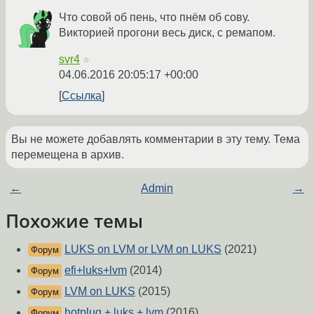
Что совой об пень, что пнём об сову.
Викторией прогони весь диск, с ремапом.
svr4
☆
04.06.2016 20:05:17 +00:00
Ссылка
Вы не можете добавлять комментарии в эту тему. Тема
перемещена в архив.
←
Admin
→
Похожие темы
LUKS on LVM or LVM on LUKS
(2021)
Форум
efi+luks+lvm
(2014)
Форум
LVM on LUKS
(2015)
Форум
hotplug + luks + lvm
(2016)
Форум