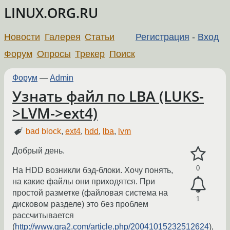
LINUX.ORG.RU
Новости
Галерея
Статьи
Регистрация
-
Вход
Форум
Опросы
Трекер
Поиск
Форум
—
Admin
Узнать файл по LBA (LUKS-
>LVM->ext4)
bad block
,
ext4
,
hdd
,
lba
,
lvm
Добрый день.
0
На HDD возникли бэд-блоки. Хочу понять,
на какие файлы они приходятся. При
простой разметке (файловая система на
1
дисковом разделе) это без проблем
рассчитывается
(
http://www.gra2.com/article.php/20041015232512624
),