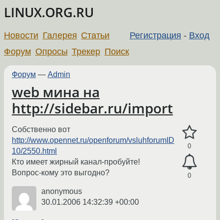
LINUX.ORG.RU
Новости
Галерея
Статьи
Регистрация
-
Вход
Форум
Опросы
Трекер
Поиск
Форум
—
Admin
web мина на
http://sidebar.ru/import
Собственно вот
http://www.opennet.ru/openforum/vsluhforumID
0
10/2550.html
Кто имеет жирный канал-пробуйте!
Вопрос-кому это выгодно?
0
anonymous
30.01.2006 14:32:39 +00:00