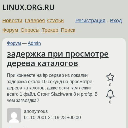
LINUX.ORG.RU
Новости
Галерея
Статьи
Регистрация
-
Вход
Форум
Опросы
Трекер
Поиск
Форум
—
Admin
задержка при просмотре
дерева каталогов
При коннекте на ftp сервер из локалки
задержка около 10 секунд на просмотре
0
дерева каталогов, даже если там лежит
всего 1 файл. Стоит Slackware 8 и proftp. В
чем загвоздка?
0
anonymous
01.10.2001 21:19:23 +00:00