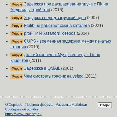
Задержка при расшаривании звука с ПК на
Форум
Андроид устройство
(2016)
Задержка перед загрузкой ядра
(2007)
Форум
Ftplib не работает смена каталога
(2021)
Форум
proFTP И каталоги юзеров
(2004)
Форум
CUPS - временная задержка между печатью
Форум
страниц
(2010)
Долгий коннект к Mysql серверу с Linux
Форум
клиентов
(2011)
Задержка в QMAIL
(2001)
Форум
Чем смотреть трафик на vsftpd
(2011)
Форум
О Сервере
-
Правила форума
-
Разметка Markdown
Вверх
Сообщить об ошибке
https://www.linux.org.ru/