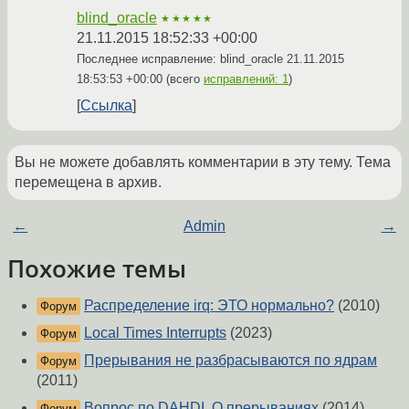
blind_oracle
★★★★★
21.11.2015 18:52:33 +00:00
Последнее исправление: blind_oracle
21.11.2015
18:53:53 +00:00
(всего
исправлений: 1
)
Ссылка
Вы не можете добавлять комментарии в эту тему. Тема
перемещена в архив.
←
Admin
→
Похожие темы
Распределение irq: ЭТО нормально?
(2010)
Форум
Local Times Interrupts
(2023)
Форум
Прерывания не разбрасываются по ядрам
Форум
(2011)
Вопрос по DAHDI, О прерываниях
(2014)
Форум