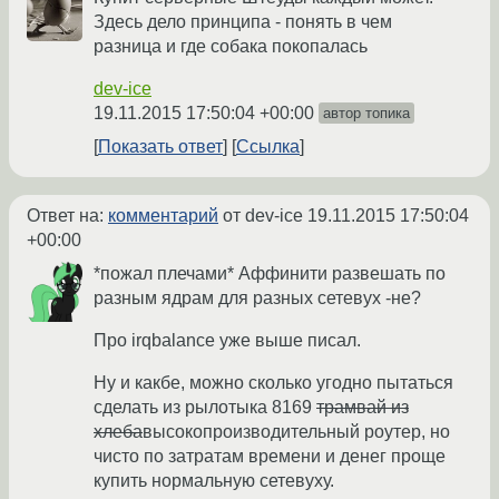
Здесь дело принципа - понять в чем
разница и где собака покопалась
dev-ice
19.11.2015 17:50:04 +00:00
автор топика
Показать ответ
Ссылка
Ответ на:
комментарий
от dev-ice
19.11.2015 17:50:04
+00:00
*пожал плечами* Аффинити развешать по
разным ядрам для разных сетевух -не?
Про irqbalance уже выше писал.
Ну и какбе, можно сколько угодно пытаться
сделать из рылотыка 8169
трамвай из
хлеба
высокопроизводительный роутер, но
чисто по затратам времени и денег проще
купить нормальную сетевуху.