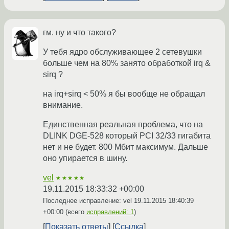
гм. ну и что такого?
У тебя ядро обслуживающее 2 сетевушки
больше чем на 80% занято обработкой irq &
sirq ?
на irq+sirq < 50% я бы вообще не обращал
внимание.
Единственная реальная проблема, что на
DLINK DGE-528 который PCI 32/33 гигабита
нет и не будет. 800 Мбит максимум. Дальше
оно упирается в шину.
vel
★★★★★
19.11.2015 18:33:32 +00:00
Последнее исправление: vel
19.11.2015 18:40:39
+00:00
(всего
исправлений: 1
)
Показать ответы
Ссылка