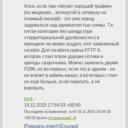
Алсо, если там «бегает хороший трафик»
(по медяшке... воткнутой в сетевуху на
голимый писиай) - это уже повод
задуматься над адекватностью схемы. Т.к.
пятая категория без шилда (при
«территориальной удалённости») в
принципе не может выдать этот заявленный
гигабит. Для гигабита нужна FFTP 6,
которая стоит втрое дороже оптики и
аренды сварочника. Можно заменить двумя
П296, но во-первых, если это в здании - он
не влезет в кабель-канал, а во-вторых стоит
он ещё больше, если покупать, а не
воровать.
svr4
☆
19.11.2015 17:54:53 +00:00
Последнее исправление: svr4
19.11.2015 18:04:30
+00:00
(всего
исправлений: 4
)
Показать ответ
Ссылка