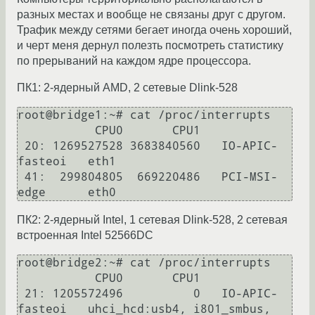
разных местах и вообще не связаны друг с другом.
Трафик между сетями бегает иногда очень хороший,
и черт меня дернул полезть посмотреть статистику
по прерываний на каждом ядре процессора.
ПК1: 2-ядерный AMD, 2 сетевые Dlink-528
root@bridge1:~# cat /proc/interrupts

           CPU0       CPU1

 20: 1269527528 3683840560   IO-APIC-
fasteoi   eth1

 41:  299804805  669220486   PCI-MSI-
ПК2: 2-ядерный Intel, 1 сетевая Dlink-528, 2 сетевая
встроенная Intel 52566DC
root@bridge2:~# cat /proc/interrupts

           CPU0       CPU1

 21: 1205572496          0   IO-APIC-
fasteoi   uhci_hcd:usb4, i801_smbus, 