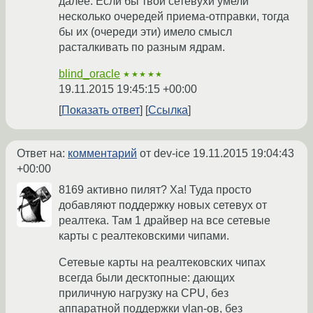
далее. Если бы твои сетевухи умели
несколько очередей приема-отправки, тогда
бы их (очереди эти) имело смысл
расталкивать по разным ядрам.
blind_oracle
★★★★★
19.11.2015 19:45:15 +00:00
Показать ответ
Ссылка
Ответ на:
комментарий
от dev-ice
19.11.2015 19:04:43
+00:00
8169 активно пилят? Ха! Туда просто
добавляют поддержку новых сетевух от
реалтека. Там 1 драйвер на все сетевые
карты с реалтековскими чипами.
Сетевые карты на реалтековских чипах
всегда были десктопные: дающих
приличную нагрузку на CPU, без
аппаратной поддержки vlan-ов, без