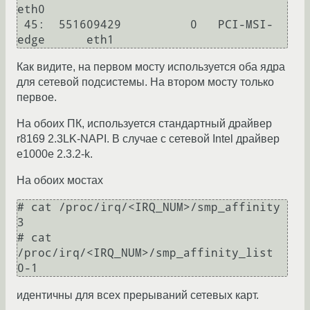
eth0

 45:  551609429          0   PCI-MSI-
Как видите, на первом мосту используется оба ядра
для сетевой подсистемы. На втором мосту только
первое.
На обоих ПК, используется стандартный драйвер
r8169 2.3LK-NAPI. В случае с сетевой Intel драйвер
e1000e 2.3.2-k.
На обоих мостах
# cat /proc/irq/<IRQ_NUM>/smp_affinity

3

# cat 
/proc/irq/<IRQ_NUM>/smp_affinity_list

идентичны для всех прерываний сетевых карт.