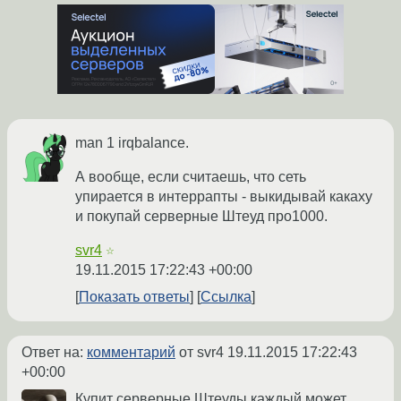
man 1 irqbalance.
А вообще, если считаешь, что сеть
упирается в интеррапты - выкидывай какаху
и покупай серверные Штеуд про1000.
svr4
☆
19.11.2015 17:22:43 +00:00
Показать ответы
Ссылка
Ответ на:
комментарий
от svr4
19.11.2015 17:22:43
+00:00
Купит серверные Штеуды каждый может.