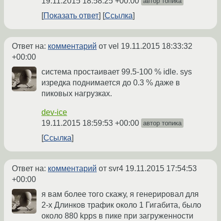
19.11.2015 18:58:25 +00:00
автор топика
Показать ответ
Ссылка
Ответ на:
комментарий
от vel
19.11.2015 18:33:32
+00:00
система простаивает 99.5-100 % idle. sys
изредка поднимается до 0.3 % даже в
пиковых нагрузках.
dev-ice
19.11.2015 18:59:53 +00:00
автор топика
Ссылка
Ответ на:
комментарий
от svr4
19.11.2015 17:54:53
+00:00
я вам более того скажу, я генерировал для
2-х Длинков трафик около 1 Гигабита, было
около 880 kpps в пике при загруженности