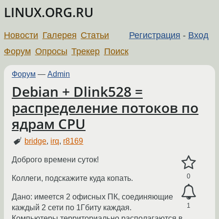
LINUX.ORG.RU
Новости
Галерея
Статьи
Регистрация
-
Вход
Форум
Опросы
Трекер
Поиск
Форум
—
Admin
Debian + Dlink528 =
распределение потоков по
ядрам CPU
bridge
,
irq
,
r8169
Доброго времени суток!
0
Коллеги, подскажите куда копать.
Дано: имеется 2 офисных ПК, соединяющие
1
каждый 2 сети по 1Гбиту каждая.
Компьютеры территориально располагаются в