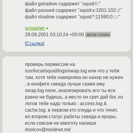
файл gshadow содержит "squid:!::"
файл passwd содержит "squid:x:1001:102::/:"
файл shadow содержит "squid:*:11590:0:::::"
screamer
★
28.09.2001 03:10:24 +00:00
автор топика
Ссылка
проверь пермиссии на
/usr/local/squid/logs/swap.log или что у тебя
там, хотя тебе наверняка он нахер не нужен
, в конфиге сквида лучше скажи ему
swap.log none, анализировать его ты все
равно не будешь, а место он срет дай бог, из
логов тебе надо только : access.log &
cache.log, в первом кто откуда и что тянет,
во втором статус работы сквида и ероры,
если совсем не вмоготу напиши
dvolcov@moldnet.md