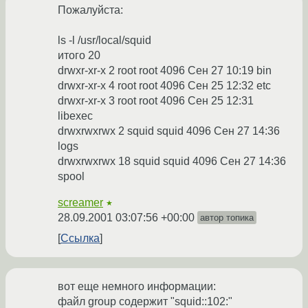
Пожалуйста:
ls -l /usr/local/squid
итого 20
drwxr-xr-x 2 root root 4096 Сен 27 10:19 bin
drwxr-xr-x 4 root root 4096 Сен 25 12:32 etc
drwxr-xr-x 3 root root 4096 Сен 25 12:31
libexec
drwxrwxrwx 2 squid squid 4096 Сен 27 14:36
logs
drwxrwxrwx 18 squid squid 4096 Сен 27 14:36
spool
screamer
★
28.09.2001 03:07:56 +00:00
автор топика
Ссылка
вот еще немного информации:
файл group содержит "squid::102:"