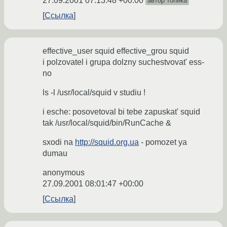
27.09.2001 07:13:48 +00:00
автор топика
Ссылка
effective_user squid effective_grou squid
i polzovatel i grupa dolzny suchestvovat' ess-
no
ls -l /usr/local/squid v studiu !
i esche: posovetoval bi tebe zapuskat' squid
tak /usr/local/squid/bin/RunCache &
sxodi na
http://squid.org.ua
- pomozet ya
dumau
anonymous
27.09.2001 08:01:47 +00:00
Ссылка