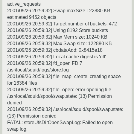
active_requests
2001/09/26 20:59:32| Swap maxSize 122880 KB,
estimated 9452 objects
2001/09/26 20:59:32| Target number of buckets: 472
2001/09/26 20:59:32| Using 8192 Store buckets
2001/09/26 20:59:32| Max Mem size: 10240 KB
2001/09/26 20:59:32| Max Swap size: 122880 KB
2001/09/26 20:59:32| cbdataAdd: 0x8415e18
2001/09/26 20:59:32| Local cache digest is 'off'
2001/09/26 20:59:32| fd_open FD 7
/usr/local/squid/logs/store.log
2001/09/26 20:59:32| file_map_create: creating space
for 16384 files
2001/09/26 20:59:32| file_open: error opening file
/usr/local/squid/spool/swap.state: (13) Permission
denied
2001/09/26 20:59:32| /usr/local/squid/spool/swap.state:
(13) Permission denied
FATAL: storeUfsDirOpenSwapLog: Failed to open
swap log.