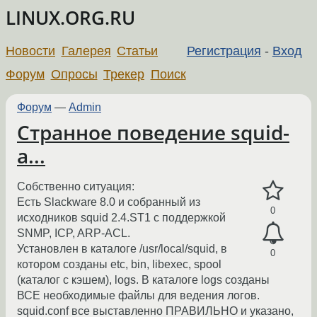
LINUX.ORG.RU
Новости
Галерея
Статьи
Регистрация
-
Вход
Форум
Опросы
Трекер
Поиск
Форум
—
Admin
Странное поведение squid-
а...
Собственно ситуация:
Есть Slackware 8.0 и собранный из
0
исходников squid 2.4.ST1 с поддержкой
SNMP, ICP, ARP-ACL.
Установлен в каталоге /usr/local/squid, в
0
котором созданы etc, bin, libexec, spool
(каталог с кэшем), logs. В каталоге logs созданы
ВСЕ необходимые файлы для ведения логов.
squid.conf все выставленно ПРАВИЛЬНО и указано,