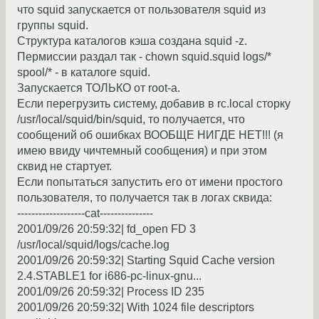
что squid запускается от пользователя squid из
группы squid.
Структура каталогов кэша создана squid -z.
Пермиссии раздал так - chown squid.squid logs/*
spool/* - в каталоге squid.
Запускается ТОЛЬКО от root-а.
Если перегрузить систему, добавив в rc.local сторку
/usr/local/squid/bin/squid, то получается, что
сообщений об ошибках ВООБЩЕ НИГДЕ НЕТ!!! (я
имею ввиду чичтемный сообщения) и при этом
сквид не стартует.
Если попытаться запустить его от имени простого
пользователя, то получается так в логах сквида:
-------------------cat---------------
2001/09/26 20:59:32| fd_open FD 3
/usr/local/squid/logs/cache.log
2001/09/26 20:59:32| Starting Squid Cache version
2.4.STABLE1 for i686-pc-linux-gnu...
2001/09/26 20:59:32| Process ID 235
2001/09/26 20:59:32| With 1024 file descriptors