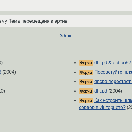
ему. Тема перемещена в архив.
Admin
0)
dhcpd & option82
Форум
)
(2004)
Посоветуйте, плз,
Форум
dhcpd перестает
Форум
10)
dhcpd
(2004)
Форум
Как нстроить шлю
Форум
сервер в Интернете?
(2