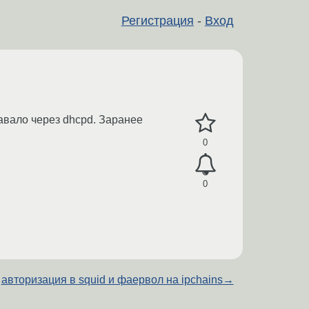
Регистрация
-
Вход
авало через dhcpd. Заранее
0
0
авторизация в squid и фаервол на ipchains
→