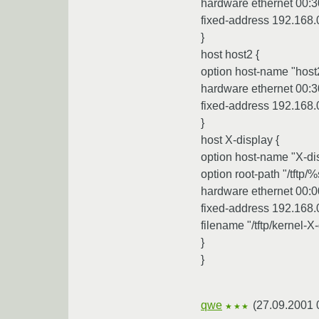
hardware ethernet 00:
fixed-address 192.168.
}
host host2 {
option host-name "host
hardware ethernet 00:3
fixed-address 192.168.
}
host X-display {
option host-name "X-di
option root-path "/tftp/%
hardware ethernet 00:
fixed-address 192.168.
filename "/tftp/kernel-X
}
}
qwe
(
27.09.2001 
★★★