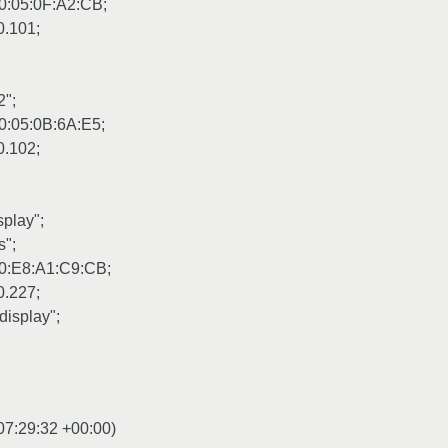
30:05:0F:A2:CB;
0.101;
2";
0:05:0B:6A:E5;
0.102;
splay";
s";
00:E8:A1:C9:CB;
0.227;
-display";
07:29:32 +00:00
)