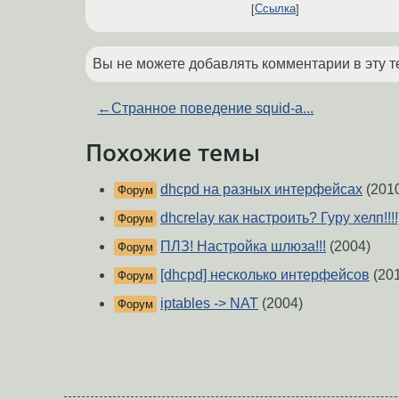
Ссылка
Вы не можете добавлять комментарии в эту т
←
Странное поведение squid-а...
Похожие темы
dhcpd на разных интерфейсах
(201
Форум
dhcrelay как настроить? Гуру хелп!!!!
Форум
ПЛЗ! Настройка шлюза!!!
(2004)
Форум
[dhcpd] несколько интерфейсов
(20
Форум
iptables -> NAT
(2004)
Форум