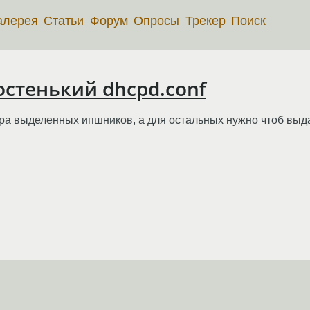
алерея
Статьи
Форум
Опросы
Трекер
Поиск
остенький dhcpd.conf
пара выделенных ипшников, а для остальных нужно чтоб выд