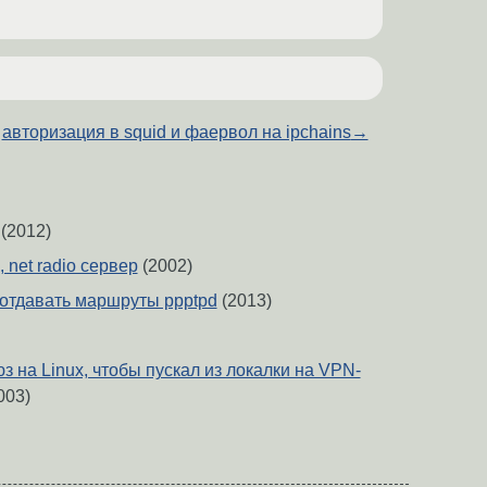
авторизация в squid и фаервол на ipchains
→
(2012)
 net radio сервер
(2002)
 отдавать маршруты ppptpd
(2013)
з на Linux, чтобы пускал из локалки на VPN-
003)