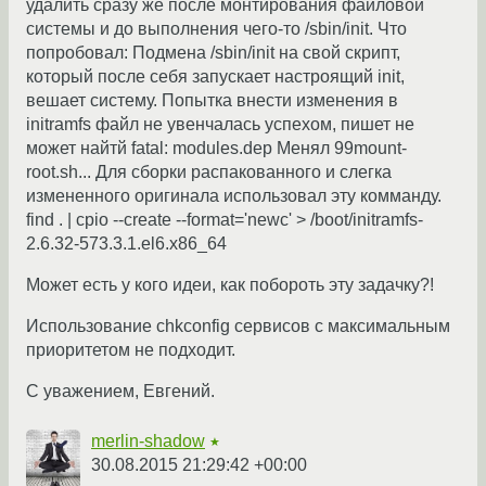
удалить сразу же после монтирования файловой
системы и до выполнения чего-то /sbin/init. Что
попробовал: Подмена /sbin/init на свой скрипт,
который после себя запускает настроящий init,
вешает систему. Попытка внести изменения в
initramfs файл не увенчалась успехом, пишет не
может найтй fatal: modules.dep Менял 99mount-
root.sh... Для сборки распакованного и слегка
измененного оригинала использовал эту комманду.
find . | cpio --create --format='newc' > /boot/initramfs-
2.6.32-573.3.1.el6.x86_64
Может есть у кого идеи, как побороть эту задачку?!
Использование chkconfig сервисов с максимальным
приоритетом не подходит.
С уважением, Евгений.
merlin-shadow
★
30.08.2015 21:29:42 +00:00