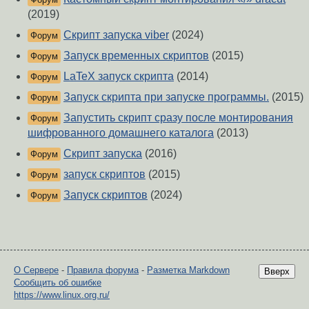
(2019)
Скрипт запуска viber
(2024)
Форум
Запуск временных скриптов
(2015)
Форум
LaTeX запуск скрипта
(2014)
Форум
Запуск скрипта при запуске программы.
(2015)
Форум
Запустить скрипт сразу после монтирования
Форум
шифрованного домашнего каталога
(2013)
Скрипт запуска
(2016)
Форум
запуск скриптов
(2015)
Форум
Запуск скриптов
(2024)
Форум
О Сервере
-
Правила форума
-
Разметка Markdown
Вверх
Сообщить об ошибке
https://www.linux.org.ru/