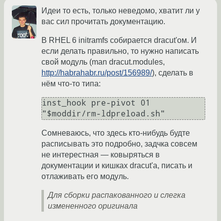
Идеи то есть, только неведомо, хватит ли у
вас сил прочитать документацию.
В RHEL 6 initramfs собирается dracut'ом. И
если делать правильно, то нужно написать
свой модуль (man dracut.modules,
http://habrahabr.ru/post/156989/
), сделать в
нём что-то типа:
inst_hook pre-pivot 01 
Сомневаюсь, что здесь кто-нибудь будте
расписывать это подробно, задчка совсем
не интерестная — ковыряться в
документации и кишках dracut'а, писать и
отлаживать его модуль.
Для сборки распакованного и слегка
измененного оригинала