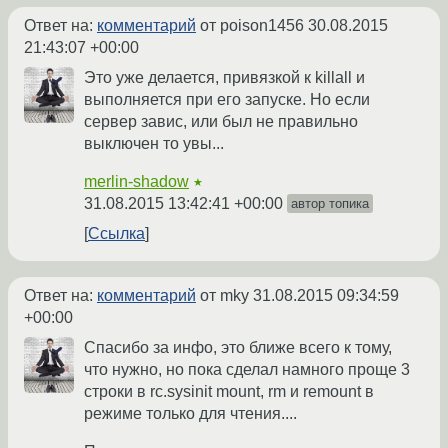
Ответ на:
комментарий
от poison1456
30.08.2015
21:43:07 +00:00
Это уже делается, привязкой к killall и
выполняется при его запуске. Но если
сервер завис, или был не правильно
выключен то увы...
merlin-shadow
★
31.08.2015 13:42:41 +00:00
автор топика
Ссылка
Ответ на:
комментарий
от mky
31.08.2015 09:34:59
+00:00
Спасибо за инфо, это ближе всего к тому,
что нужно, но пока сделал намного проще 3
строки в rc.sysinit mount, rm и remount в
режиме только для чтения....