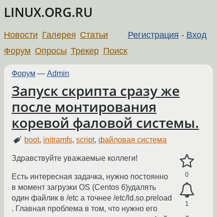
LINUX.ORG.RU
Новости
Галерея
Статьи
Регистрация
-
Вход
Форум
Опросы
Трекер
Поиск
Форум
—
Admin
Запуск скрипта сразу же
после монтирования
коревой фаловой системы.
boot
,
initramfs
,
script
,
файловая система
Здравствуйте уважаемые коллеги!
0
Есть интересная задачка, нужно постоянно
в момент загрузки OS (Centos 6)удалять
один файлик в /etc а точнее /etc/ld.so.preload
1
. Главная проблема в том, что нужно его