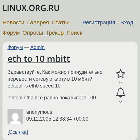
LINUX.ORG.RU
Новости
Галерея
Статьи
Регистрация
-
Вход
Форум
Опросы
Трекер
Поиск
Форум
—
Admin
eth to 10 mbitt
Здравствуйте. Как можно принудительно
перевести сетевую карту в 10 мбит?
0
ethtool -s eth0 speed 10
ethtool eth0 все равно показывает 100
0
anonymous
09.12.2005 12:38:34 +00:00
Ссылка