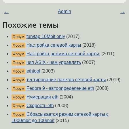
←
Admin
→
Похожие темы
tun\tap 10Mbit only
(2017)
Форум
Настройка сетевой карты
(2018)
Форум
Настройка режима сетевой карты.
(2011)
Форум
чип ASIX - чем управлять
(2007)
Форум
ethtool
(2003)
Форум
тестирование пакетов сетевой карты
(2019)
Форум
Fedora 9 - автоопределение eth
(2008)
Форум
Нумерация eth
(2004)
Форум
Скорость eth
(2008)
Форум
Сбрасывается режим сетевой карты с
Форум
1000mbit до 100mbit
(2015)