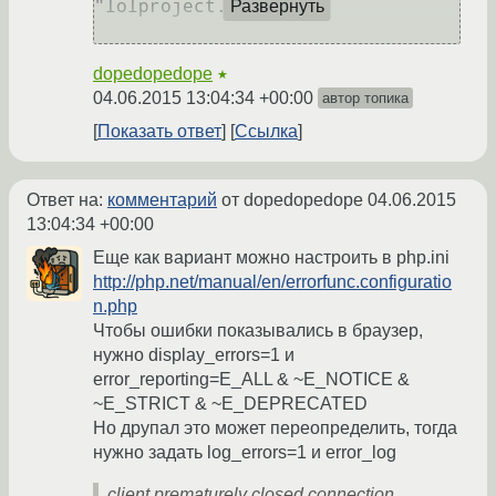
"lolproject.xxx"

Развернуть
dopedopedope
★
04.06.2015 13:04:34 +00:00
автор топика
Показать ответ
Ссылка
Ответ на:
комментарий
от dopedopedope
04.06.2015
13:04:34 +00:00
Еще как вариант можно настроить в php.ini
http://php.net/manual/en/errorfunc.configuratio
n.php
Чтобы ошибки показывались в браузер,
нужно display_errors=1 и
error_reporting=E_ALL & ~E_NOTICE &
~E_STRICT & ~E_DEPRECATED
Но друпал это может переопределить, тогда
нужно задать log_errors=1 и error_log
client prematurely closed connection