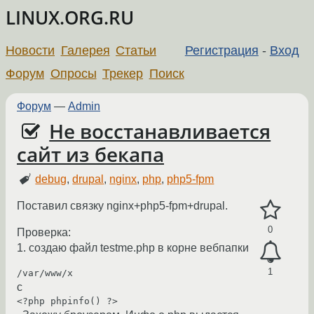
LINUX.ORG.RU
Новости
Галерея
Статьи
Регистрация
-
Вход
Форум
Опросы
Трекер
Поиск
Форум
—
Admin
Не восстанавливается
сайт из бекапа
debug
,
drupal
,
nginx
,
php
,
php5-fpm
Поставил связку nginx+php5-fpm+drupal.
0
Проверка:
1. создаю файл testme.php в корне вебпапки
1
/var/www/x
с
<?php phpinfo() ?>