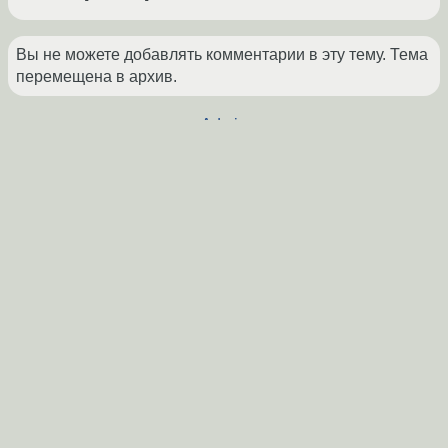
Вы не можете добавлять комментарии в эту тему. Тема
перемещена в архив.
←
Admin
→
Похожие темы
Как разобраться с правами на файлы и
Форум
выжить
(2025)
Проблема с отображением сайта в nginx
Форум
(2013)
php-fpm + nginx = белая страница
(2016)
Форум
Настройка nginx + php-fpm
(2013)
Форум
Docker и права доступа на файлы у guest и
Форум
host
(2016)
Nginx + php-fpm на разных хостах - error: failed
Форум