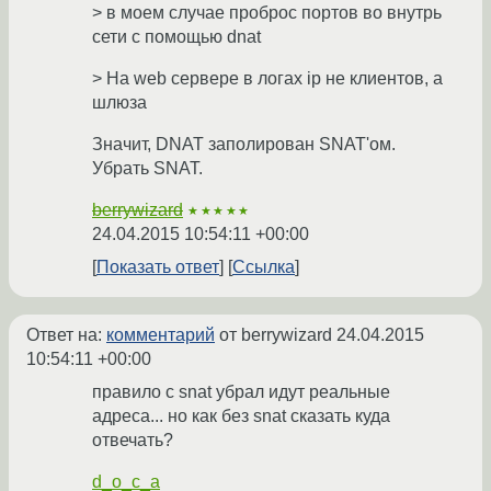
> в моем случае проброс портов во внутрь
сети с помощью dnat
> На web сервере в логах ip не клиентов, а
шлюза
Значит, DNAT заполирован SNAT'ом.
Убрать SNAT.
berrywizard
★★★★★
24.04.2015 10:54:11 +00:00
Показать ответ
Ссылка
Ответ на:
комментарий
от berrywizard
24.04.2015
10:54:11 +00:00
правило с snat убрал идут реальные
адреса... но как без snat сказать куда
отвечать?
d_o_c_a