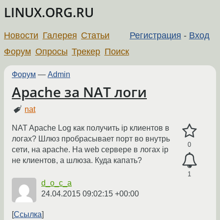
LINUX.ORG.RU
Новости
Галерея
Статьи
Регистрация
-
Вход
Форум
Опросы
Трекер
Поиск
Форум
—
Admin
Apache за NAT логи
nat
NAT Apache Log как получить ip клиентов в
логах? Шлюз пробрасывает порт во внутрь
0
сети, на apache. На web сервере в логах ip
не клиентов, а шлюза. Куда капать?
1
d_o_c_a
24.04.2015 09:02:15 +00:00
Ссылка