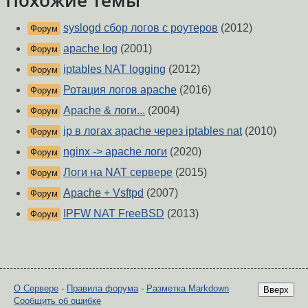
Похожие темы
syslogd сбор логов с роутеров
(2012)
Форум
apache log
(2001)
Форум
iptables NAT logging
(2012)
Форум
Ротация логов apache
(2016)
Форум
Apache & логи...
(2004)
Форум
ip в логах apache через iptables nat
(2010)
Форум
nginx -> apache логи
(2020)
Форум
Логи на NAT сервере
(2015)
Форум
Apache + Vsftpd
(2007)
Форум
IPFW NAT FreeBSD
(2013)
Форум
О Сервере
-
Правила форума
-
Разметка Markdown
Вверх
Сообщить об ошибке