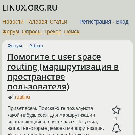
LINUX.ORG.RU
Новости
Галерея
Статьи
Регистрация
-
Вход
Форум
Опросы
Трекер
Поиск
Форум
—
Admin
Помогите с user space
routing (маршрутизация в
пространстве
пользователя)
routing
Привет всем. Подскажите пожалуйста
какой-нибудь софт для маршрутизации
1
выполняющийся в user space. Погуглил,
нашел некоторые демоны маршрутизации.
Но все равно без ядра не обходится,