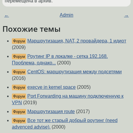
перемещена в архив.
←
Admin
→
Похожие темы
Маршрутизация, NAT, 2 провайдера, 1 идиот
Форум
(2009)
Роутинг IP в локалке - сетка 192.168.
Форум
Проблема, однако...
(2000)
CentOS: маршрутизация между подсетями
Форум
(2016)
execve in kernel space
(2005)
Форум
Port Forwarding на машину подключенную к
Форум
VPN
(2019)
Маршрутизация route
(2017)
Форум
Все тот же старый добрый роутинг (need
Форум
advenced advise).
(2000)