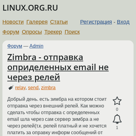
LINUX.ORG.RU
Новости
Галерея
Статьи
Регистрация
-
Вход
Форум
Опросы
Трекер
Поиск
Форум
—
Admin
Zimbra - отправка
оприделенных email не
через релей
relay
,
send
,
zimbra
Добрый день. есть зимбра на котором стоит
отправка через внешний релей. Как можно
0
сделать чтобы отправка с определенных
email шла через сам сервер зимбра а не
через релей(т.к. релей платный и не хочется
1
платить за оправку информ сообщений от