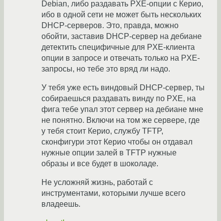
Debian, либо раздавать PXE-опции с Керио,
ибо в одной сети не может быть нескольких
DHCP-серверов. Это, правда, можно
обойти, заставив DHCP-сервер на дебиане
детектить специфичные для PXE-клиента
опции в запросе и отвечать только на PXE-
запросы, но тебе это вряд ли надо.
У тебя уже есть виндовый DHCP-сервер, ты
собираешься раздавать винду по PXE, на
фига тебе упал этот сервер на дебиане мне
не понятно. Включи на том же сервере, где
у тебя стоит Керио, службу TFTP,
сконфигури этот Керио чтобы он отдавал
нужные опции залей в TFTP нужные
образы и все будет в шоколаде.
Не усложняй жизнь, работай с
инструментами, которыми лучше всего
владеешь.