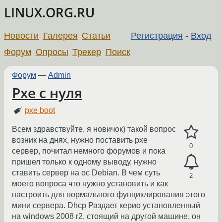
LINUX.ORG.RU
Новости
Галерея
Статьи
Регистрация
-
Вход
Форум
Опросы
Трекер
Поиск
Форум
—
Admin
Pxe с нуля
pxe boot
Всем здравствуйте, я новичок) такой вопрос
возник на днях, нужно поставить pxe
0
сервер, почитал немного форумов и пока
пришел только к одному выводу, нужно
ставить сервер на ос Debian. В чем суть
2
моего вопроса что нужно установить и как
настроить для нормального фунциклирования этого
мини сервера. Dhcp Раздает керио установленный
на windows 2008 r2, стоящий на другой машине, он