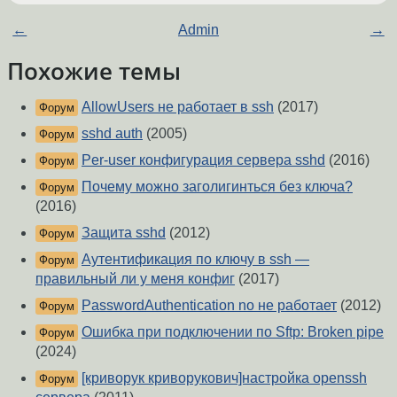
←
Admin
→
Похожие темы
AllowUsers не работает в ssh
(2017)
Форум
sshd auth
(2005)
Форум
Per-user конфигурация сервера sshd
(2016)
Форум
Почему можно заголигинться без ключа?
Форум
(2016)
Защита sshd
(2012)
Форум
Аутентификация по ключу в ssh —
Форум
правильный ли у меня конфиг
(2017)
PasswordAuthentication no не работает
(2012)
Форум
Ошибка при подключении по Sftp: Broken pipe
Форум
(2024)
[криворук криворукович]настройка openssh
Форум