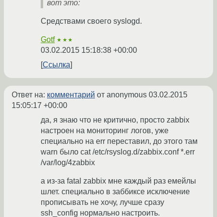
вот это:
Средствами своего syslogd.
Gotf
★★★
03.02.2015 15:18:38 +00:00
Ссылка
Ответ на:
комментарий
от anonymous
03.02.2015
15:05:17 +00:00
да, я знаю что не критично, просто zabbix
настроен на мониторинг логов, уже
специально на err переставил, до этого там
warn было cat /etc/rsyslog.d/zabbix.conf *.err
/var/log/4zabbix
а из-за fatal zabbix мне каждый раз емейлы
шлет. специально в заббиксе исключение
прописывать не хочу, лучше сразу
ssh_config нормально настроить.