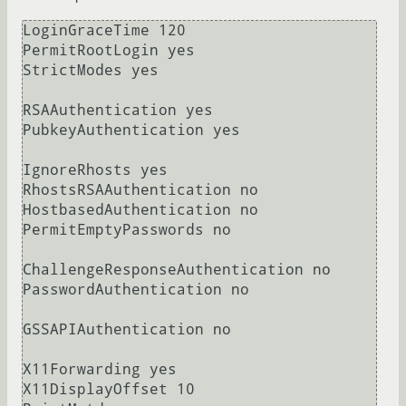
LoginGraceTime 120

PermitRootLogin yes

StrictModes yes

RSAAuthentication yes

PubkeyAuthentication yes

IgnoreRhosts yes

RhostsRSAAuthentication no

HostbasedAuthentication no

PermitEmptyPasswords no

ChallengeResponseAuthentication no

PasswordAuthentication no

GSSAPIAuthentication no

X11Forwarding yes

X11DisplayOffset 10
