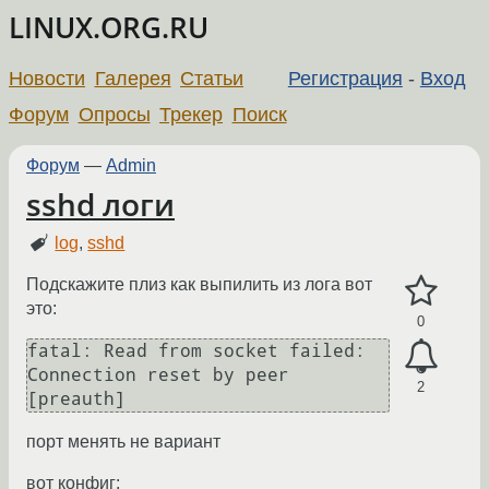
LINUX.ORG.RU
Новости
Галерея
Статьи
Регистрация
-
Вход
Форум
Опросы
Трекер
Поиск
Форум
—
Admin
sshd логи
log
,
sshd
Подскажите плиз как выпилить из лога вот
это:
0
fatal: Read from socket failed: 
Connection reset by peer 
2
порт менять не вариант
вот конфиг: