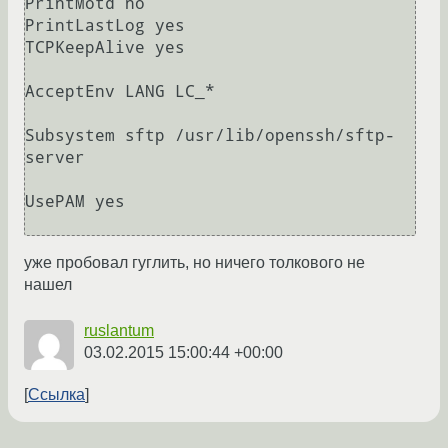
PrintMotd no

PrintLastLog yes

TCPKeepAlive yes

AcceptEnv LANG LC_*

Subsystem sftp /usr/lib/openssh/sftp-
server

UsePAM yes

уже пробовал гуглить, но ничего толкового не
нашел
ruslantum
03.02.2015 15:00:44 +00:00
Ссылка