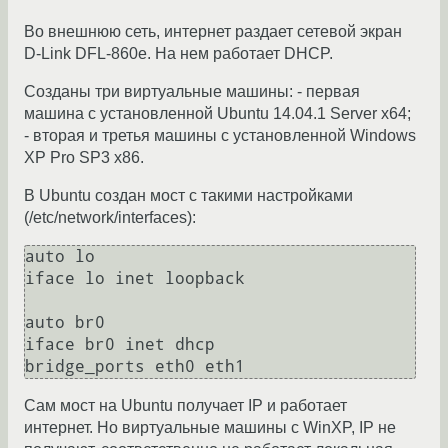
Во внешнюю сеть, интернет раздает сетевой экран
D-Link DFL-860e. На нем работает DHCP.
Созданы три виртуальные машины: - первая
машина с установленной Ubuntu 14.04.1 Server x64;
- вторая и третья машины с установленной Windows
XP Pro SP3 x86.
В Ubuntu создан мост с такими настройками
(/etc/network/interfaces):
auto lo

iface lo inet loopback

auto br0

iface br0 inet dhcp

bridge_ports eth0 eth1
Сам мост на Ubuntu получает IP и работает
интернет. Но виртуальные машины с WinXP, IP не