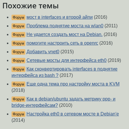
Похожие темы
мост в interfaces и второй айпи
(2016)
Форум
Проблема поднятие моста на wlan0
(2011)
Форум
Не удается создать мост на Debian.
(2016)
Форум
помогите настроить сеть в openrc
(2016)
Форум
Добавить vnet0
(2015)
Форум
Сетевые мосты для интерфейса eth0
(2019)
Форум
Как сконвертировать interfaces в поднятие
Форум
интерфейса из bash ?
(2017)
Еще одна тема про настройку моста в KVM
Форум
(2018)
Как в debian/ubuntu задать метрику ppp- и
Форум
bridge-интерфейсам?
(2010)
Настройка eth0 в сетевом мосте в Debian'е
Форум
(2014)