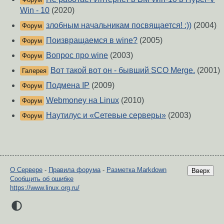
Win - 10
(2020)
злобным начальникам посвящается! :))
(2004)
Форум
Поизвращаемся в wine?
(2005)
Форум
Вопрос про wine
(2003)
Форум
Вот такой вот он - бывший SCO Merge.
(2001)
Галерея
Подмена IP
(2009)
Форум
Webmoney на Linux
(2010)
Форум
Наутилус и «Сетевые серверы»
(2003)
Форум
О Сервере
-
Правила форума
-
Разметка Markdown
Вверх
Сообщить об ошибке
https://www.linux.org.ru/