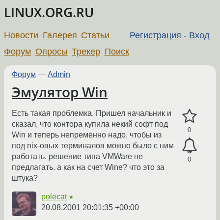
LINUX.ORG.RU
Новости
Галерея
Статьи
Регистрация
-
Вход
Форум
Опросы
Трекер
Поиск
Форум
—
Admin
Эмулятор Win
Есть такая проблемка. Пришел начальник и
сказал, что контора купила некий софт под
0
Win и теперь непременно надо, чтобы из
под nix-овых терминалов можно было с ним
работать. решение типа VMWare не
0
предлагать. а как на счет Wine? что это за
штука?
polecat
★
20.08.2001 20:01:35 +00:00