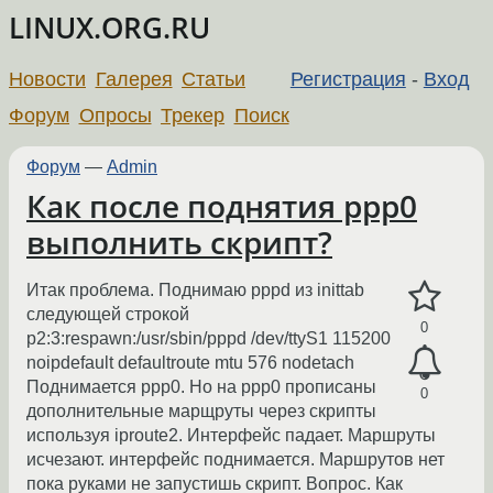
LINUX.ORG.RU
Новости
Галерея
Статьи
Регистрация
-
Вход
Форум
Опросы
Трекер
Поиск
Форум
—
Admin
Как после поднятия ppp0
выполнить скрипт?
Итак проблема. Поднимаю pppd из inittab
следующей строкой
0
p2:3:respawn:/usr/sbin/pppd /dev/ttyS1 115200
noipdefault defaultroute mtu 576 nodetach
Поднимается ppp0. Но на ррр0 прописаны
0
дополнительные марщруты через скрипты
используя iproute2. Интерфейс падает. Маршруты
исчезают. интерфейс поднимается. Маршрутов нет
пока руками не запустишь скрипт. Вопрос. Как