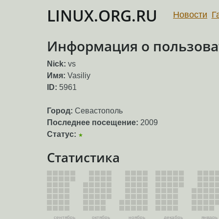
LINUX.ORG.RU
Новости
Г
Информация о пользова
Nick:
vs
Имя:
Vasiliy
ID:
5961
Город:
Севастополь
Последнее посещение:
2009
Статус:
★
Статистика
сентябрь
октябрь
ноябрь
декабрь
январь