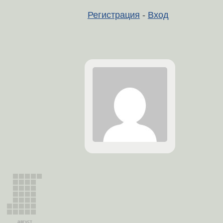
Регистрация
-
Вход
август