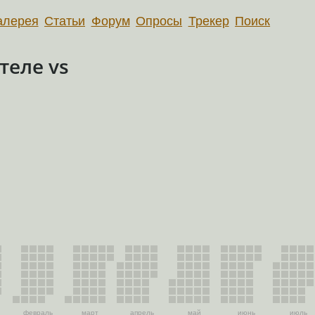
алерея
Статьи
Форум
Опросы
Трекер
Поиск
теле vs
февраль
март
апрель
май
июнь
июль