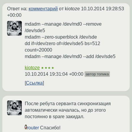
Ответ на:
комментарий
от kiotoze
10.10.2014 19:28:53
+00:00
mdadm --manage /dev/md0 --remove
/dev/sde5
mdadm --zero-superblock /dev/sde
dd if=/dev/zero of=/dev/sde5 bs=512
count=20000
mdadm --manage /dev/md0 --add /dev/sde5
kiotoze
★★★★
10.10.2014 19:31:04 +00:00
автор топика
Ссылка
После ребута серванта синхронизация
автоматически началась, но до этого
постоянно в spare закидал.
router
Спасибо!