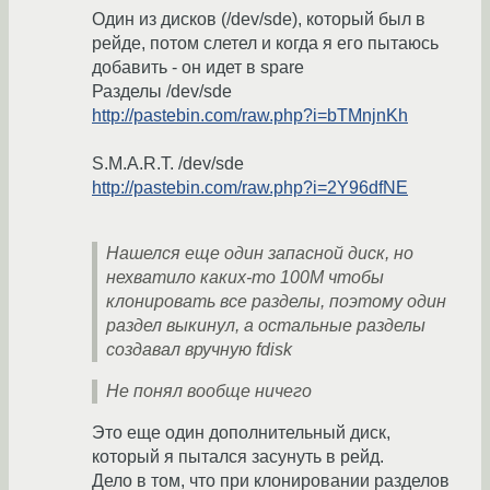
Один из дисков (/dev/sde), который был в
рейде, потом слетел и когда я его пытаюсь
добавить - он идет в spare
Разделы /dev/sde
http://pastebin.com/raw.php?i=bTMnjnKh
S.M.A.R.T. /dev/sde
http://pastebin.com/raw.php?i=2Y96dfNE
Нашелся еще один запасной диск, но
нехватило каких-то 100М чтобы
клонировать все разделы, поэтому один
раздел выкинул, а остальные разделы
создавал вручную fdisk
Не понял вообще ничего
Это еще один дополнительный диск,
который я пытался засунуть в рейд.
Дело в том, что при клонировании разделов