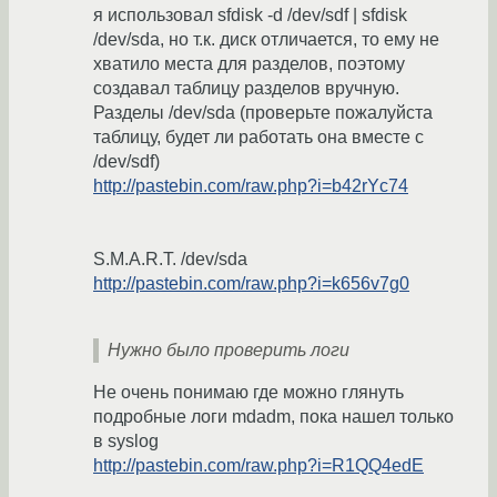
я использовал sfdisk -d /dev/sdf | sfdisk
/dev/sda, но т.к. диск отличается, то ему не
хватило места для разделов, поэтому
создавал таблицу разделов вручную.
Разделы /dev/sda (проверьте пожалуйста
таблицу, будет ли работать она вместе с
/dev/sdf)
http://pastebin.com/raw.php?i=b42rYc74
S.M.A.R.T. /dev/sda
http://pastebin.com/raw.php?i=k656v7g0
Нужно было проверить логи
Не очень понимаю где можно глянуть
подробные логи mdadm, пока нашел только
в syslog
http://pastebin.com/raw.php?i=R1QQ4edE