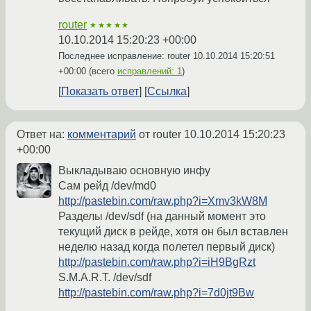
router
★★★★★
10.10.2014 15:20:23 +00:00
Последнее исправление: router
10.10.2014 15:20:51
+00:00
(всего
исправлений: 1
)
Показать ответ
Ссылка
Ответ на:
комментарий
от router
10.10.2014 15:20:23
+00:00
Выкладываю основную инфу
Сам рейд /dev/md0
http://pastebin.com/raw.php?i=Xmv3kW8M
Разделы /dev/sdf (на данный момент это
текущий диск в рейде, хотя он был вставлен
неделю назад когда полетел первый диск)
http://pastebin.com/raw.php?i=iH9BgRzt
S.M.A.R.T. /dev/sdf
http://pastebin.com/raw.php?i=7d0jt9Bw