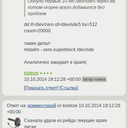
Обнули первые 10 Мб /dev/sde5 через dd,
потом скорее всего добавится без
проблем
dd if=/dev/zero of=/dev/sde5 bs=512
count=20000
также делал
mdadm --zero-superblock /dev/sde
Аналогично закидает в spare(
kiotoze
★★★★
10.10.2014 19:12:28 +00:00
автор топика
Показать ответ
Ссылка
Ответ на:
комментарий
от kiotoze
10.10.2014 19:12:28
+00:00
Сначала удали из рейда текущие spare
диски