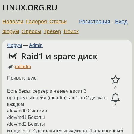
LINUX.ORG.RU
Новости
Галерея
Статьи
Регистрация
-
Вход
Форум
Опросы
Трекер
Поиск
Форум
—
Admin
Raid1 и spare диск
mdadm
Приветствую!
0
Есть бекап сервер и на нем висит 3
програмных рейд (mdadm) raid1 по 2 диска в
каждом
2
/dev/md0 Система
/dev/md1 Бекапы
/dev/md2 Бекапы
и еще есть 2 дополнительных диска (1 аналогичный