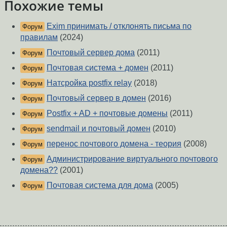
Похожие темы
Exim принимать / отклонять письма по
Форум
правилам
(2024)
Почтовый сервер дома
(2011)
Форум
Почтовая система + домен
(2011)
Форум
Натсройка postfix relay
(2018)
Форум
Почтовый сервер в домен
(2016)
Форум
Postfix + AD + почтовые домены
(2011)
Форум
sendmail и почтовый домен
(2010)
Форум
перенос почтового домена - теория
(2008)
Форум
Администрирование виртуального почтового
Форум
домена??
(2001)
Почтовая система для дома
(2005)
Форум