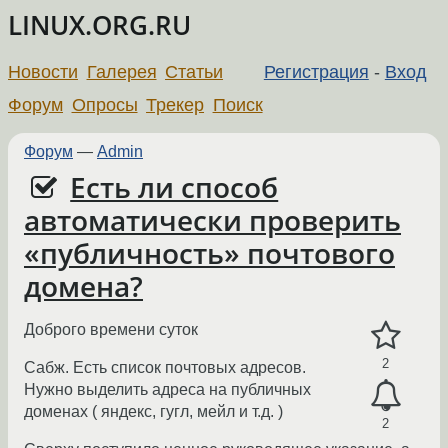
LINUX.ORG.RU
Новости
Галерея
Статьи
Регистрация
-
Вход
Форум
Опросы
Трекер
Поиск
Форум
—
Admin
Есть ли способ
автоматически проверить
«публичность» почтового
домена?
Доброго времени суток
2
Сабж. Есть список почтовых адресов.
Нужно выделить адреса на публичных
доменах ( яндекс, гугл, мейл и т.д. )
2