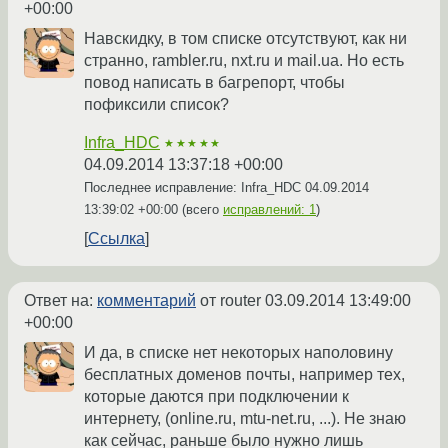
+00:00
Навскидку, в том списке отсутствуют, как ни
странно, rambler.ru, nxt.ru и mail.ua. Но есть
повод написать в багрепорт, чтобы
пофиксили список?
Infra_HDC
★★★★★
04.09.2014 13:37:18 +00:00
Последнее исправление: Infra_HDC
04.09.2014
13:39:02 +00:00
(всего
исправлений: 1
)
Ссылка
Ответ на:
комментарий
от router
03.09.2014 13:49:00
+00:00
И да, в списке нет некоторых наполовину
бесплатных доменов почты, например тех,
которые даются при подключении к
интернету, (online.ru, mtu-net.ru, ...). Не знаю
как сейчас, раньше было нужно лишь