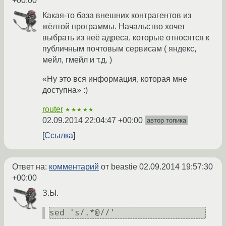
+00:00
Какая-то база внешних контрагентов из
жёлтой программы. Начальство хочет
выбрать из неё адреса, которые относятся к
публичным почтовым сервисам ( яндекс,
мейл, гмейл и т.д. )
«Ну это вся информация, которая мне
доступна» :)
router
★★★★★
02.09.2014 22:04:47 +00:00
автор топика
Ссылка
Ответ на:
комментарий
от beastie
02.09.2014 19:57:30
+00:00
З.Ы.
sed 's/.*@//'