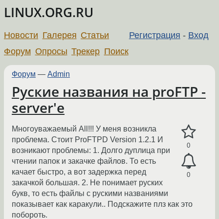
LINUX.ORG.RU
Новости
Галерея
Статьи
Регистрация
-
Вход
Форум
Опросы
Трекер
Поиск
Форум
—
Admin
Руские названия на proFTP -
server'е
Многоуважаемый All!!! У меня возникла
проблема. Стоит ProFTPD Version 1.2.1 И
0
возникают проблемы: 1. Долго дуплица при
чтении папок и закачке файлов. То есть
качает быстро, а вот задержка перед
0
закачкой большая. 2. Не понимает руских
букв, то есть файлы с рускими названиями
показывает как каракули.. Подскажите плз как это
побороть.