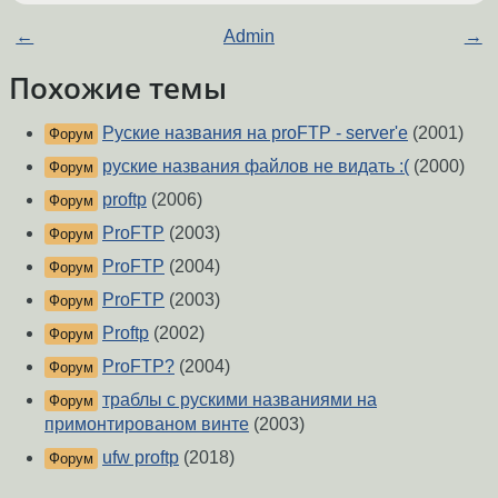
←
Admin
→
Похожие темы
Руские названия на proFTP - server'е
(2001)
Форум
руские названия файлов не видать :(
(2000)
Форум
proftp
(2006)
Форум
ProFTP
(2003)
Форум
ProFTP
(2004)
Форум
ProFTP
(2003)
Форум
Proftp
(2002)
Форум
ProFTP?
(2004)
Форум
траблы с рускими названиями на
Форум
примонтированом винте
(2003)
ufw proftp
(2018)
Форум