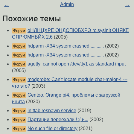
←
Admin
→
Похожие темы
оНЛНЦХРЕ ОНДОПЮБХРЭ rc.sysinit ОНЯКЕ
Форум
СЯРЮМНБЙХ 2.6
(2005)
hdparm -X34 system crashed............
(2002)
Форум
hdparm -X34 system crashed............
(2002)
Форум
agetty: cannot open /dev/tty1 as standard input
Форум
(2005)
modprobe: Can't locate module char-major-4 ---
Форум
что это?
(2003)
Gentoo, Orange pi4, проблемы с загрузкой
Форум
инита
(2020)
inittab respawn service
(2019)
Форум
Партиции переехали ! :( и...
(2002)
Форум
No such file or directory
(2021)
Форум