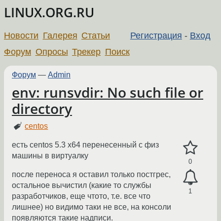
LINUX.ORG.RU
Новости
Галерея
Статьи
Регистрация
-
Вход
Форум
Опросы
Трекер
Поиск
Форум
—
Admin
env: runsvdir: No such file or
directory
centos
есть centos 5.3 x64 перенесенный с физ
машины в виртуалку
0
после переноса я оставил только постгрес,
остальное вычистил (какие то службы
1
разработчиков, еще чтото, т.е. все что
лишнее) но видимо таки не все, на консоли
появляются такие надписи.