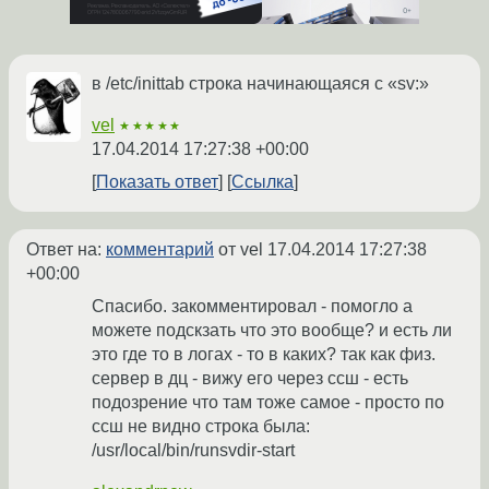
в /etc/inittab строка начинающаяся с «sv:»
vel
★★★★★
17.04.2014 17:27:38 +00:00
Показать ответ
Ссылка
Ответ на:
комментарий
от vel
17.04.2014 17:27:38
+00:00
Спасибо. закомментировал - помогло а
можете подскзать что это вообще? и есть ли
это где то в логах - то в каких? так как физ.
сервер в дц - вижу его через ссш - есть
подозрение что там тоже самое - просто по
ссш не видно строка была:
/usr/local/bin/runsvdir-start