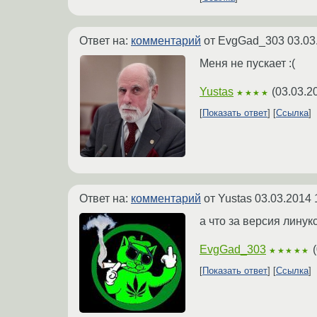
Ответ на:
комментарий
от EvgGad_303
03.03
Меня не пускает :(
Yustas
(
03.03.2
★★★★
Показать ответ
Ссылка
Ответ на:
комментарий
от Yustas
03.03.2014 
а что за версия линук
EvgGad_303
(
★★★★★
Показать ответ
Ссылка