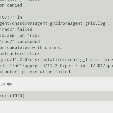
on denied

107:)" in 
gent/ohasd/oraagent_grid/oraagent_grid.log".

'rac2' failed

ra.asm' on 'rac2'

'rac2' succeeded

or completed with errors.

astructure stack

grid/11.2.0/crs/install/crsconfig_lib.pm line
rl -I/u01/app/grid/11.2.0/perl/lib -I/u01/app
цатора: