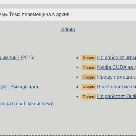
ему. Тема перемещена в архив.
Admin
о имени?
(2016)
Не рабоают игры 
Форум
Nvidia CUDA на 
Форум
Прошу помощи с 
Форум
дувс. Выкидывает
Bluez повесил си
Форум
Не работает Outl
Форум
ора Unix-Like систем в