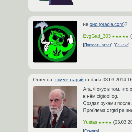
не
оно (oracle.com)
?
EvgGad_303
(
★★★★★
Показать ответ
Ссылка
Ответ на:
комментарий
от dada
03.03.2014 16
Ага. Фокус в том, что
в нём cfgtoollog.
Создал руками после з
Проблема с tgtd реши
Yustas
(
03.03.2
★★★★
Ссылка