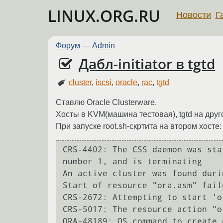
LINUX.ORG.RU
Новости
Г
Форум
—
Admin
Дабл-initiator в tgtd
cluster
,
iscsi
,
oracle
,
rac
,
tgtd
Ставлю Oracle Clusterware.
Хосты в KVM(машина тестовая), tgtd на дру
При запуске root.sh-скртита на втором хосте:
CRS-4402: The CSS daemon was sta
number 1, and is terminating

An active cluster was found duri
Start of resource "ora.asm" faile
CRS-2672: Attempting to start 'o
CRS-5017: The resource action "o
ORA-48189: OS command to create 