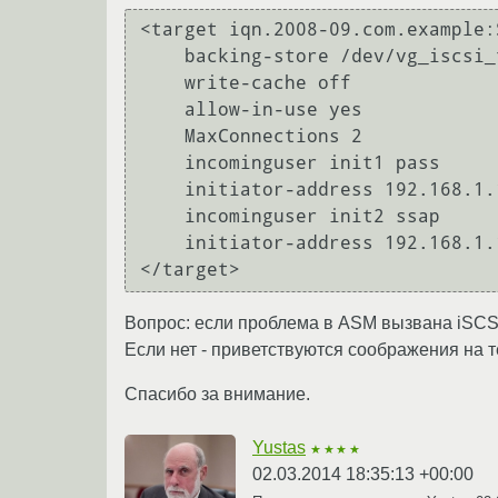
<target iqn.2008-09.com.example:S
    backing-store /dev/vg_iscsi_test/lv_S500Gb

    write-cache off

    allow-in-use yes

    MaxConnections 2

    incominguser init1 pass

    initiator-address 192.168.1.101

    incominguser init2 ssap

    initiator-address 192.168.1.102

Вопрос: если проблема в ASM вызвана iSCSI
Если нет - приветствуются соображения на т
Спасибо за внимание.
Yustas
★★★★
02.03.2014 18:35:13 +00:00