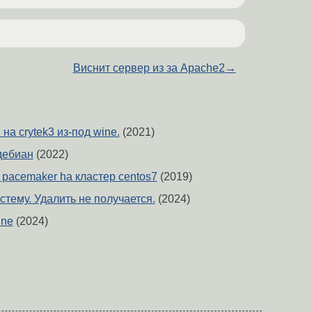
Виснит сервер из за Apache2
→
на crytek3 из-под wine.
(2021)
дебиан
(2022)
pacemaker ha кластер centos7
(2019)
стему. Удалить не получается.
(2024)
ine
(2024)