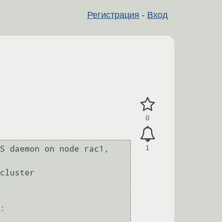
Регистрация
-
Вход
0
1
S daemon on node rac1, 
cluster

: 
