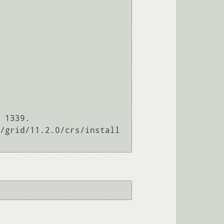
 1339.

/grid/11.2.0/crs/install 