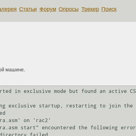
алерея
Статьи
Форум
Опросы
Трекер
Поиск
гой машине.
rted in exclusive mode but found an active CS
ng exclusive startup, restarting to join the 
d

ra.asm' on 'rac2'

ra.asm start" encountered the following error
directory failed
